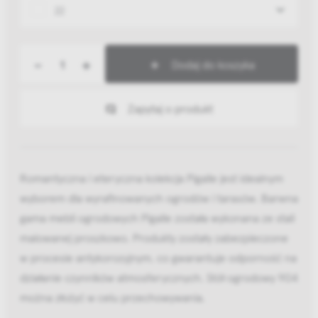
22
-
+
Dodaj do koszyka
Zapytaj o produkt
Romantyczna i eteryczna kolekcja Pigalle jest idealnym
wyborem dla wyrafinowanych ogrodów i tarasów. Barwna
gama mebli ogrodowych Pigalle została wykonana ze stali
malowanej proszkowo. Produkty zostały zabezpieczone
w procesie antykorozyjnym, co gwarantuje odporność na
działanie czynników atmosferycznych. Stół ogrodowy 904
można złożyć w celu przechowywania.