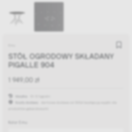
Emu
STÓŁ OGRODOWY SKŁADANY
PIGALLE 904
1 949,00 zł
Wysyłka:
10-12 tygodni
Koszty dostawy:
darmowa dostawa od 300zł
(występują wyjątki dla
produktów gabarytowych)
Kolor Emu