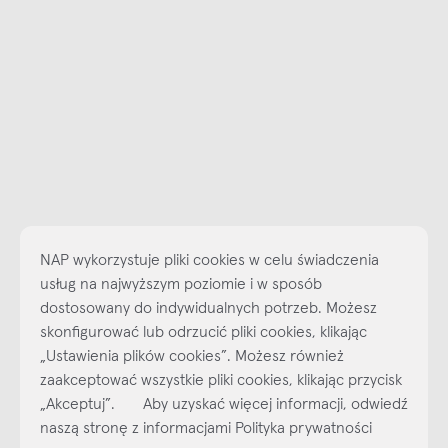
NAP wykorzystuje pliki cookies w celu świadczenia
usług na najwyższym poziomie i w sposób
dostosowany do indywidualnych potrzeb. Możesz
skonfigurować lub odrzucić pliki cookies, klikając
Najlepsze inspiracje i promocje na wyciągnięcie ręki, zapisz się już
„Ustawienia plików cookies”. Możesz również
dzisiaj do naszego cyklicznego newslettera!
zaakceptować wszystkie pliki cookies, klikając przycisk
Subskrybuj
NEWSLETTER
„Akceptuj”. Aby uzyskać więcej informacji, odwiedź
naszą stronę z informacjami Polityka prywatności