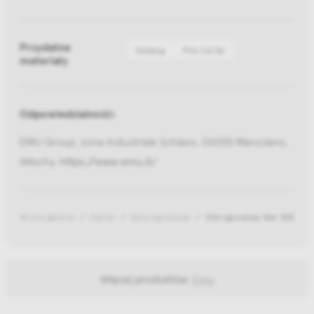
Przydatne
Katalog
Pliki 2d/3d
materiały
Odpowiedzialność:
EMU Group, zona Industriale Schiavo, 06055 Marsciano,
Włochy,
https://www.emu.it/
Strona główna
Ogród
Stoły ogrodowe
Stół ogrodowy Star 305
Więcej produktów:
Emu