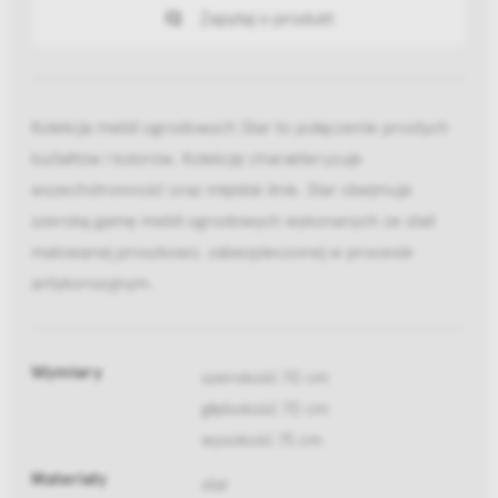
Zapytaj o produkt
Kolekcja mebli ogrodowych Star to połączenie prostych
kształtów i kolorów. Kolekcję charakteryzuje
wszechstronność oraz miękkie linie. Star obejmuje
szeroką gamę mebli ogrodowych wykonanych ze stali
malowanej proszkowo, zabezpieczonej w procesie
antykorozyjnym.
Wymiary
szerokość 70 cm
głębokość 70 cm
wysokość 75 cm
Materiały
stal