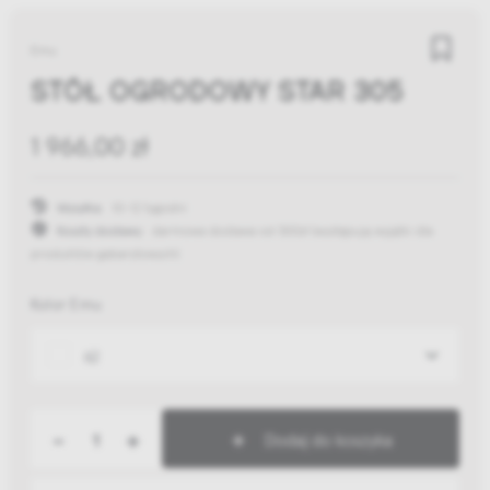
Emu
STÓŁ OGRODOWY STAR 305
1 966,00 zł
Wysyłka:
10-12 tygodni
Koszty dostawy:
darmowa dostawa od 300zł
(występują wyjątki dla
produktów gabarytowych)
Kolor Emu
62
-
+
Dodaj do koszyka