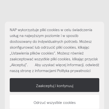
NAP wykorzystuje pliki cookies w celu świadczenia
usług na najwyższym poziomie i w sposób
dostosowany do indywidualnych potrzeb. Możesz
skonfigurować lub odrzucić pliki cookies, klikając
Najlepsze inspiracje i promocje na wyciągnięcie ręki, zapisz się już
„Ustawienia plików cookies”. Możesz również
dzisiaj do naszego cyklicznego newslettera!
zaakceptować wszystkie pliki cookies, klikając przycisk
„Akceptuj”. Aby uzyskać więcej informacji, odwiedź
Subskrybuj
NEWSLETTER
naszą stronę z informacjami Polityka prywatności
shop online
Zaakceptuj i kontynuuj
NAP
Odrzuć wszystkie cookies
informacje