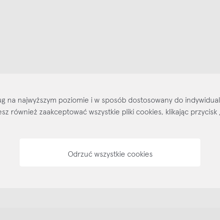
ajlepsze inspiracje i promocje na wyciągnięcie ręki, zapisz się już dzisiaj
p
Salony stacjo
Kontakt
Regulamin
Regulamin voucherów
Pol
sług na najwyższym poziomie i w sposób dostosowany do indywidua
ożesz również zaakceptować wszystkie pliki cookies, klikając przyc
Odrzuć wszystkie cookies