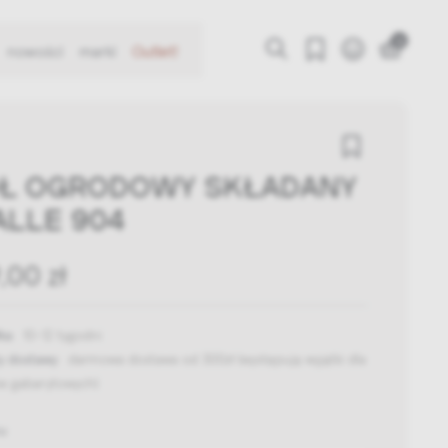
0
nowości
marki
Outlet!
Ł OGRODOWY SKŁADANY
ALLE 904
,00 zł
ka:
10-12 tygodni
y dostawy:
darmowa dostawa od 300zł
(występują wyjątki dla
w gabarytowych)
mu