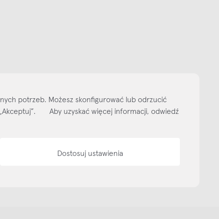
Subskrybuj
NEWSLETTER
 do naszego cyklicznego newslettera!
on-pt: 9.00-17.00
tel. 502 264 081
tel. 500 008 185
online@nap.com.pl
narne
Showroom NAP Żoliborz
NAP contract
NAP magazine
NAP studio
ityka prywatności
Media bank
Warunki sprzedaży
Wzornik tkanin
O nas
lnych potrzeb. Możesz skonfigurować lub odrzucić
isk „Akceptuj”. Aby uzyskać więcej informacji, odwiedź
Dostosuj ustawienia