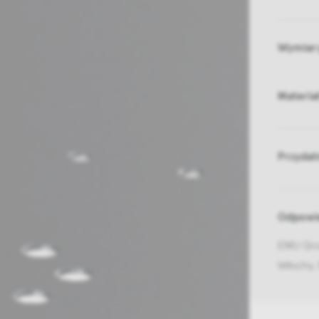
Wymiar
Materia
Przydat
Odpowie
EMU Gro
Włochy,