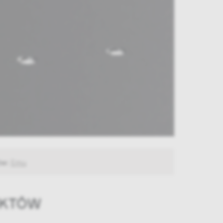
ów:
Emu
UKTÓW