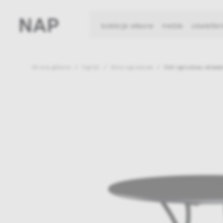
kolekcje własne
meble
oświetlen
Strona główna
Ogród
Stoły ogrodowe
Stół ogrodowy składan