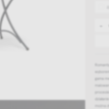
2
-
Romantyc
wyborem
gama meb
malowan
procesi
działan
można z