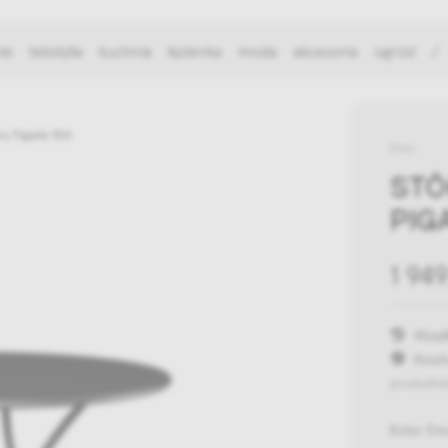
ie
tekstylia
kuchnia
łazienka
moda
akcesoria
ogród
/
y Pigalle 904
Emu
STÓ
PIG
1 949
Wysył
Koszt
produktó
Kolor E