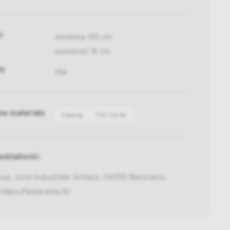
y
średnica 105 cm
wysokość 74 cm
ły
stal
ne materiały
Katalog
Pliki 2d/3d
dzialność:
up, zona Industriale Schiavo, 06055 Marsciano,
https://www.emu.it/