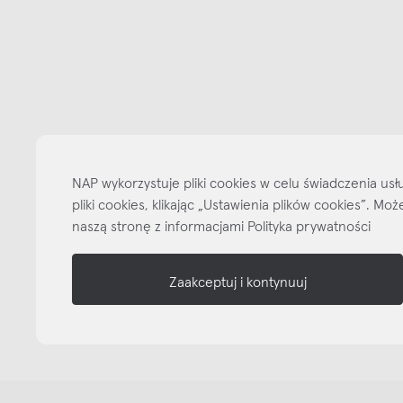
Bądźmy w kontakcie
N
shop online
NAP
informacje
nasze media
NAP wykorzystuje pliki cookies w celu świadczenia u
pliki cookies, klikając „Ustawienia plików cookies”. M
naszą stronę z informacjami Polityka prywatności
Zaakceptuj i kontynuuj
Copyright © NAP, 2025. All rights reserved
Made with 🫐