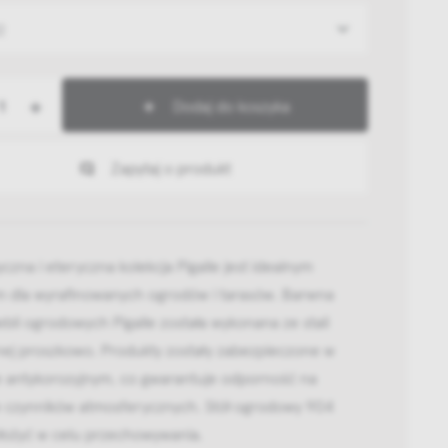
2
+
Dodaj do koszyka
Zapytaj o produkt
zna i eteryczna kolekcja Pigalle jest idealnym
 dla wyrafinowanych ogrodów i tarasów. Barwna
li ogrodowych Pigalle została wykonana ze stali
ej proszkowo. Produkty zostały zabezpieczone w
e antykorozyjnym, co gwarantuje odporność na
ie czynników atmosferycznych. Stół ogrodowy 904
łożyć w celu przechowywania.