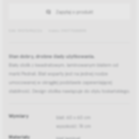
Zapytaj o produkt
EAN: 5907769962226
Indeks: 5907770088595
Stan dobry, drobne ślady użytkowania.
Biały stolik z kwadratowym, laminowanym blatem od
marki Pedrali. Blat wsparty jest na jednej nodze
umocowanej w okrągłej podstawie zapewniającej
stabilność. Design stolika nawiązuje do stylu toskańskiego.
Wymiary
blat: 60 x 60 cm
wysokość: 74 cm
Materiały
blat laminat