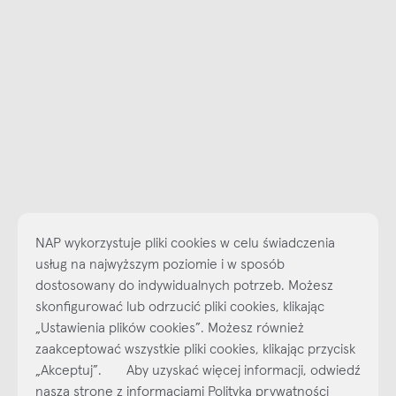
NAP wykorzystuje pliki cookies w celu świadczenia
usług na najwyższym poziomie i w sposób
dostosowany do indywidualnych potrzeb. Możesz
skonfigurować lub odrzucić pliki cookies, klikając
Najlepsze inspiracje i promocje na wyciągnięcie ręki, zapisz się już
„Ustawienia plików cookies”. Możesz również
dzisiaj do naszego cyklicznego newslettera!
zaakceptować wszystkie pliki cookies, klikając przycisk
Subskrybuj
NEWSLETTER
„Akceptuj”. Aby uzyskać więcej informacji, odwiedź
naszą stronę z informacjami Polityka prywatności