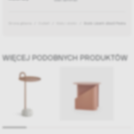
Strona główna
Outlet!
Stoły i stoliki
Stolik Liberti 60x60 Pedrali
WIĘCEJ PODOBNYCH PRODUKTÓW