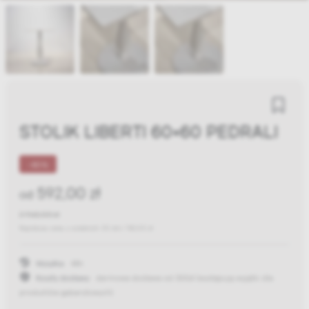
STOLIK LIBERTI 60X60 PEDRALI
-80%
592,00 zł
od
2 960,00 zł
Najniższa cena z ostatnich 30 dni:
740,00 zł
Wysyłka:
48h
Koszty dostawy:
darmowa dostawa od 300zł
(występują wyjątki dla
produktów gabarytowych)