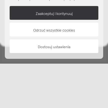
shop online
Zaakceptuj i kontynuuj
NAP
informacje
Odrzuć wszystkie cookies
Dostosuj ustawienia
Copyright © NAP, 2025. All rights reserved
Made with 🫐