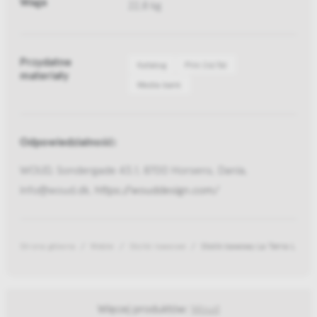
Waga
22,8 kg
Przydatne
Katalog
Pliki 2d/3d
materiały
Media bank
Odpowiedzialność:
WOUD, Sondergade 43.1, 8700 Horsens, Dania,
info@woud.dk,
https://wouddesign.com/
Strona główna
Meble
Stoliki kawowe
Stolik kawowy La Terra L
Więcej produktów:
Woud