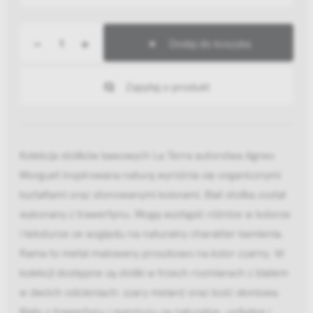
-
+
Dodaj do koszyka
Zapytaj o produkt
Kolekcja stolików kawowych La Terra autorstwa Agnes
Morguet inspirowana naturą wyróżnia się organicznymi
kształtami oraz stonowanymi kolorami. Blat stolika został
wykonany z trawertynu. Mogą wystąpić różnice w kolorze
i teksturze ze względu na naturalny charakter kamienia.
Rama to metal malowany proszkowo na kolor czarny. W
kolekcji dostępne są stoliki w trzech rozmiarach z blatem
w dwóch odcieniach: szary melanż oraz kość słoniowa.
Blaty z trawertynu i marmuru są naturalne, unikalne i