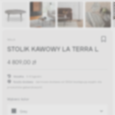
Woud
STOLIK KAWOWY LA TERRA L
4 809,00 zł
Wysyłka:
4-8 tygodni
Koszty dostawy:
darmowa dostawa od 300zł
(występują wyjątki dla
produktów gabarytowych)
Wybierz kolor
Grey