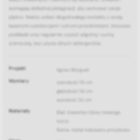
wymagają delikatnej pielęgnacji, aby zachować swoje
piękno. Należy unikać długotrwałego kontaktu z wodą,
kwaśnymi substancjami i ostrymi przedmiotami, stosować
podkładki oraz regularnie czyścić wilgotną i suchą
ściereczką, bez użycia silnych detergentów.
Projekt
Agnes Morguet
Wymiary
szerokość 95 cm
głębokość 54 cm
wysokość 36 cm
Materiały
Blat: trawertyn (Grey melange,
Ivory)
Rama: metal malowany proszkowo