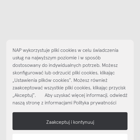
NAP wykorzystuje pliki cookies w celu świadczenia
usług na najwyższym poziomie i w sposób
dostosowany do indywidualnych potrzeb. Możesz
skonfigurować lub odrzucić pliki cookies, klikając
„Ustawienia plików cookies”. Możesz również
Najlepsze inspiracje i promocje na wyciągnięcie ręki, zapisz się już
zaakceptować wszystkie pliki cookies, klikając przycisk
dzisiaj do naszego cyklicznego newslettera!
„Akceptuj”. Aby uzyskać więcej informacji, odwiedź
Subskrybuj
NEWSLETTER
naszą stronę z informacjami Polityka prywatności
shop online
Zaakceptuj i kontynuuj
NAP