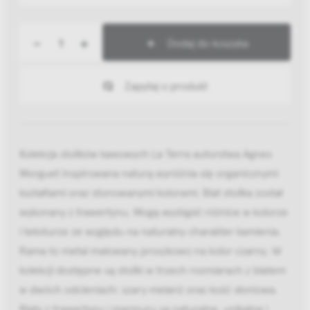
-
+
Dodaj do koszyka
Zapytaj o produkt
Kolekcja stolików kawowych La Terra autorstwa Agnes
Morguet inspirowana naturą wyróżnia się organicznymi
kształtami oraz stonowanymi kolorami. Blat stolika został
wykonany z trawertynu. Mogą wystąpić różnice w kolorze
i teksturze ze względu na naturalny charakter kamienia.
Rama to metal malowany proszkowo na kolor czarny. W
kolekcji dostępne są stoliki w trzech rozmiarach z blatem
w dwóch odcieniach: szary melanż oraz kość słoniowa.
Blaty z trawertynu i marmuru są naturalne, unikalne i