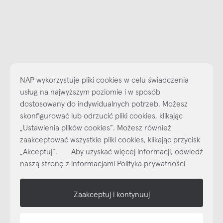
NAP wykorzystuje pliki cookies w celu świadczenia
usług na najwyższym poziomie i w sposób
dostosowany do indywidualnych potrzeb. Możesz
skonfigurować lub odrzucić pliki cookies, klikając
„Ustawienia plików cookies”. Możesz również
Najlepsze inspiracje i promocje na wyciągnięcie ręki, zapisz się już
zaakceptować wszystkie pliki cookies, klikając przycisk
dzisiaj do naszego cyklicznego newslettera!
„Akceptuj”. Aby uzyskać więcej informacji, odwiedź
Subskrybuj
NEWSLETTER
naszą stronę z informacjami Polityka prywatności
shop online
Zaakceptuj i kontynuuj
NAP