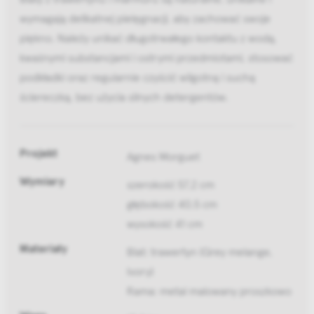
wymagają delikatnej pielęgnacji, aby zachować swoje
piękno. Należy unikać długotrwałego kontaktu z wodą,
kwaśnymi substancjami i ostrymi przedmiotami, stosować
podkładki oraz regularnie czyścić wilgotną i suchą
ściereczką, bez użycia silnych detergentów.
Projekt
Agnes Morguet
Wymiary
szerokość 57,2 cm
głębokość 40,5 cm
wysokość 41 cm
Materiały
Blat: trawertyn (Grey melange,
Ivory)
Rama: metal malowany proszkowo