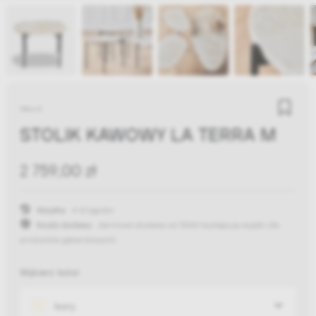
Woud
STOLIK KAWOWY LA TERRA M
2 759,00 zł
Wysyłka:
4-8 tygodni
Koszty dostawy:
darmowa dostawa od 300zł
(występują wyjątki dla
produktów gabarytowych)
Wybierz kolor
Ivory