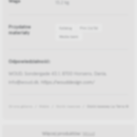
Waga
13,2 kg
Przydatne
Katalog
Pliki 2d/3d
materiały
Media bank
Odpowiedzialność:
WOUD, Sondergade 43.1, 8700 Horsens, Dania,
info@woud.dk,
https://wouddesign.com/
Strona główna
Meble
Stoliki kawowe
Stolik kawowy La Terra M
Więcej produktów:
Woud