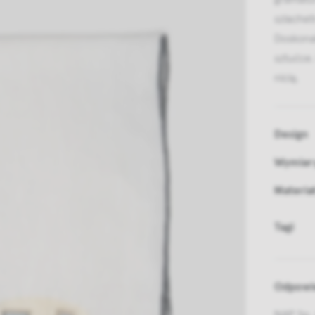
szlache
Doskonal
sztućce.
nicią.
Design
Wymiar
Materia
Tagi
Odpowie
NAP Sp. 