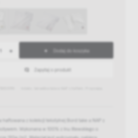
+
Dodaj do koszyka
Zapytaj o produkt
780531951
Indeks: Serwetka take a NAP z haftem, Przyczepa,
 haftowana z kolekcji tekstylnej Bord take a NAP z
motywem. Wykonana w 100% z lnu litewskiego o
ze 190g/m2. Materiał jest wytrzymały, nabiera