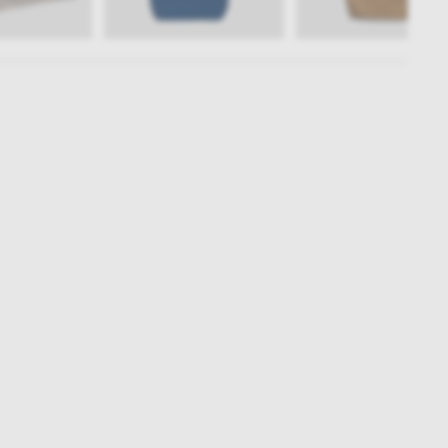
Subskrybuj
NEWSLETTER
 do naszego cyklicznego newslettera!
on-pt: 9.00-17.00
tel. 502 264 081
tel. 500 008 185
online@nap.com.pl
narne
Showroom NAP Żoliborz
NAP contract
NAP magazine
NAP studio