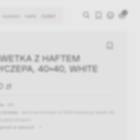
0
nowości
marki
Outlet!
WETKA Z HAFTEM
YCZEPA, 40X40, WHITE
0 zł
ka:
48h
y dostawy:
darmowa dostawa od 300zł
(występują wyjątki dla
w gabarytowych)
ępność w salonach