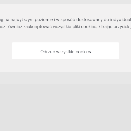
Kontakt
Regulamin
Regulamin voucherów
Pol
sług na najwyższym poziomie i w sposób dostosowany do indywidua
ożesz również zaakceptować wszystkie pliki cookies, klikając przyc
Odrzuć wszystkie cookies