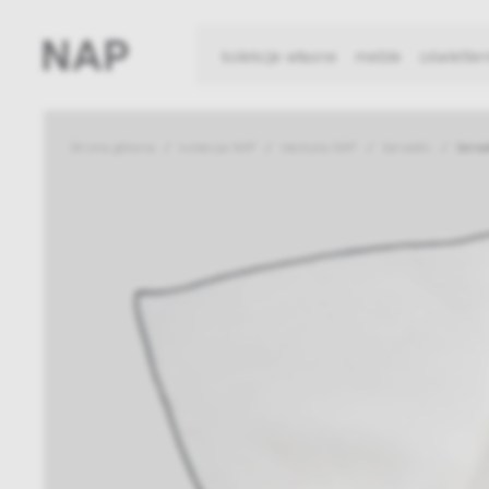
kolekcje własne
meble
oświetlen
Strona główna
kolekcja NAP
tekstylia NAP
Serwetki
Serwe