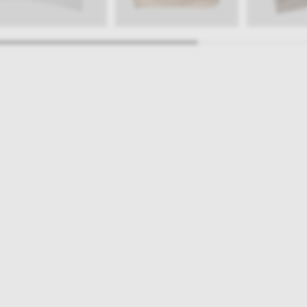
ajlepsze inspiracje i promocje na wyciągnięcie ręki, zapisz się już dzisiaj
p
Salony stacjo