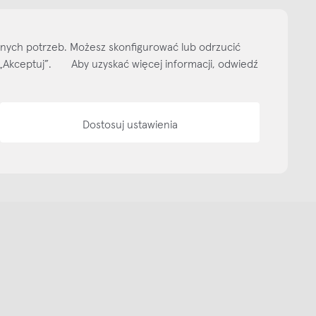
ityka prywatności
Media bank
Warunki sprzedaży
Wzornik tkanin
O nas
lnych potrzeb. Możesz skonfigurować lub odrzucić
isk „Akceptuj”. Aby uzyskać więcej informacji, odwiedź
Dostosuj ustawienia