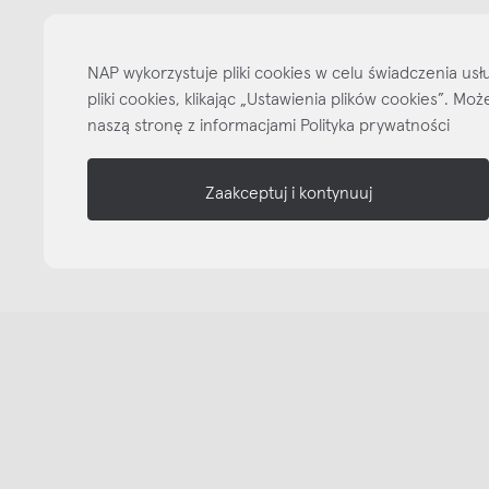
informacje
NAP wykorzystuje pliki cookies w celu świadczenia u
nasze media
pliki cookies, klikając „Ustawienia plików cookies”. M
naszą stronę z informacjami Polityka prywatności
Zaakceptuj i kontynuuj
Copyright © NAP, 2025. All rights reserved
Made with 🫐