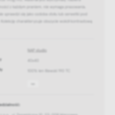
tności z każdym praniem, nie wymaga prasowania.
e sprawdzi się jako ozdoba stołu lub serwetki pod
 Kolekcję charakteryzuje obszycie wokół kontrastową
NAP studio
y
40x40
ły
100% len litewski 190 TC
len
dzialność:
z o.o., ul. Dynamiczna 10, 03-008 Warszawa,