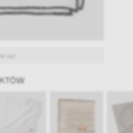
ów:
NAP
UKTÓW