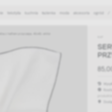
ie
tekstylia
kuchnia
łazienka
moda
akcesoria
ogród
/
tka z haftem przyczepa, 40x40, white
NAP
SER
PRZ
85,0
Wysył
Koszt
produktó
Dost