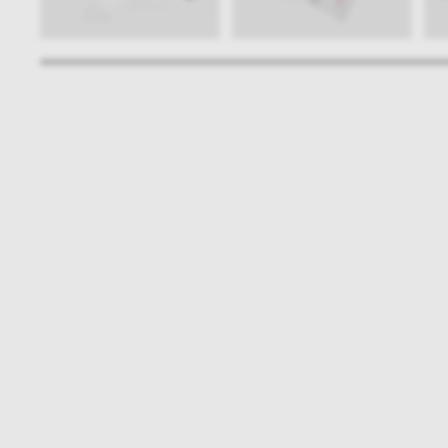
Bądźmy w kontakcie
N
shop online
NAP