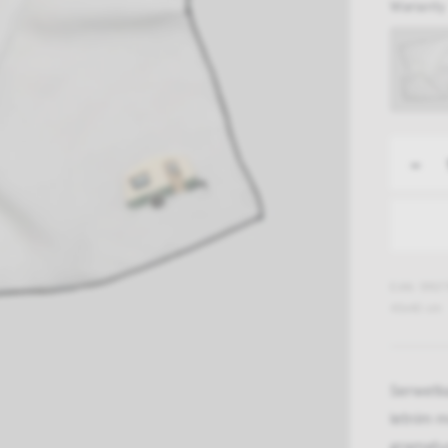
Warianty
-
EAN: 5907
40x40 cm
Serwetka
letnim 
gramatur