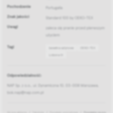
Pochodzenie
Portugalia
Znak jakości
Standard 100 by OEKO-TEX
Uwagi
zaleca się pranie przed pierwszym
użyciem
Tagi
bawełna satynowa
OEKO-TEX
Lizbona III
Odpowiedzialność:
NAP Sp. z o.o., ul. Dynamiczna 10, 03-008 Warszawa,
bok.nap@nap.com.pl
Strona główna
Tekstylia
Poszewki pościelowe
Poszewka na poduszkę