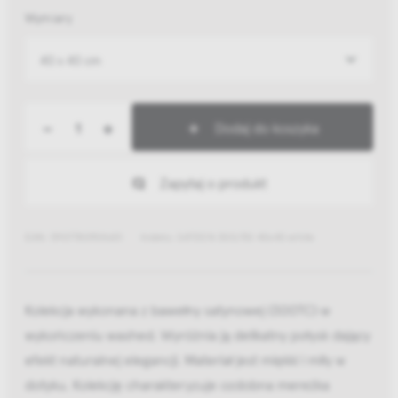
Wymiary
40 x 40 cm
-
+
Dodaj do koszyka
Zapytaj o produkt
EAN: 5907780904601
Indeks: SATEEN 300/50 40x40 white
Kolekcja wykonana z bawełny satynowej (300TC) w
wykończeniu washed. Wyróżnia ją delikatny połysk dający
efekt naturalnej elegancji. Materiał jest miękki i miły w
dotyku. Kolekcję charakteryzuje ozdobna mereżka