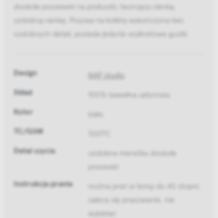
dookoła poszewek na poduszki, tworząca cienką,
ozdobną ramkę. Poszwa na kołdrę wykończona bez
ozdobnych detali, posiada jedynie szylkretowe guziki.
Design
NAP studio
Skład
100% bawełna satynowa
Kolor
biały
TC/GSM
300TC
Detal szycia
ozdobna mereżka dookoła
poszewki
Instrukcja prania
można prać w temp do 40 stopni,
zaleca się prasowanie, nie
wybielać