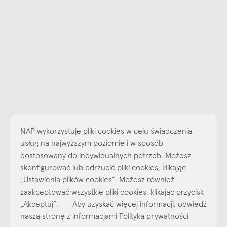
NAP wykorzystuje pliki cookies w celu świadczenia
usług na najwyższym poziomie i w sposób
dostosowany do indywidualnych potrzeb. Możesz
skonfigurować lub odrzucić pliki cookies, klikając
„Ustawienia plików cookies”. Możesz również
Najlepsze inspiracje i promocje na wyciągnięcie ręki, zapisz się już
zaakceptować wszystkie pliki cookies, klikając przycisk
dzisiaj do naszego cyklicznego newslettera!
„Akceptuj”. Aby uzyskać więcej informacji, odwiedź
Subskrybuj
NEWSLETTER
naszą stronę z informacjami Polityka prywatności