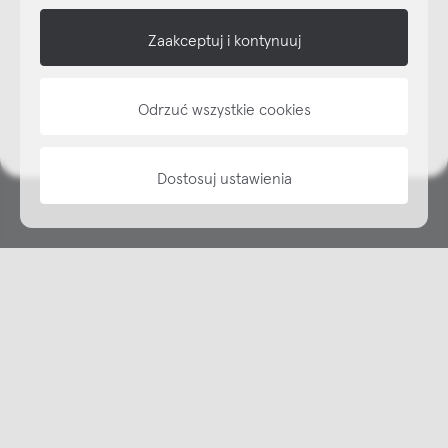
shop online
Zaakceptuj i kontynuuj
NAP
Odrzuć wszystkie cookies
informacje
Dostosuj ustawienia
Copyright © NAP, 2025. All rights reserved
Made with 🫐