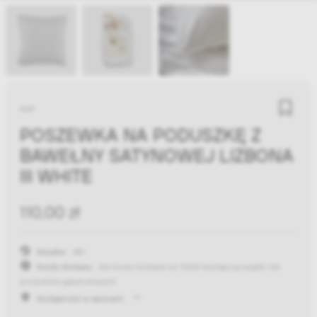
NAP
POSZEWKA NA PODUSZKĘ Z
BAWEŁNY SATYNOWEJ LIZBONA
III WHITE
110,00 zł
Wysyłka:
48h
Koszty dostawy:
darmowa dostawa od 300zł
(występują wyjątki dla
produktów gabarytowych)
Dostępność w salonach