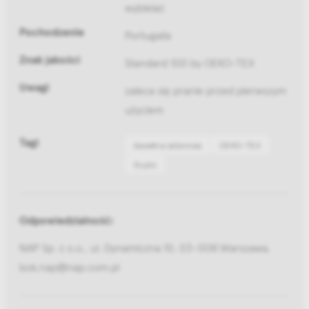
wybielać
Pochodzenie
Portugalia
Znak jakości
Standard 100 by OEKO-TEX
Uwagi
zaleca się pranie przed pierwszym
użyciem
Tagi
bawełna satynowa
OEKO-TEX
Duplo
Odpowiedzialność:
NAP Sp. z o.o., ul. Dynamiczna 10, 03-008 Warszawa,
bok.nap@nap.com.pl