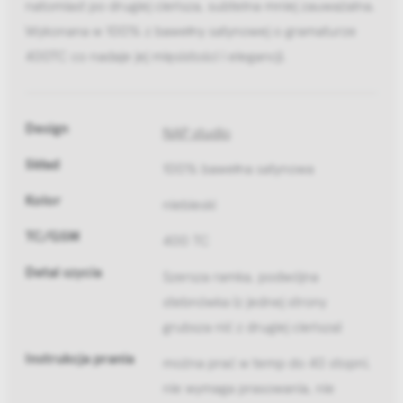
natomiast po drugiej cieńsza, subtelna mniej zauważalna.
Wykonana w 100% z bawełny satynowej o gramaturze
400TC co nadaje jej mięsistości i elegancji.
Design
NAP studio
Skład
100% bawełna satynowa
Kolor
niebieski
TC/GSM
400 TC
Detal szycia
Szersza ramka, podwójna
stebnówka (z jednej strony
grubsza nić z drugiej cieńsza)
Instrukcja prania
można prać w temp do 40 stopni,
nie wymaga prasowania, nie