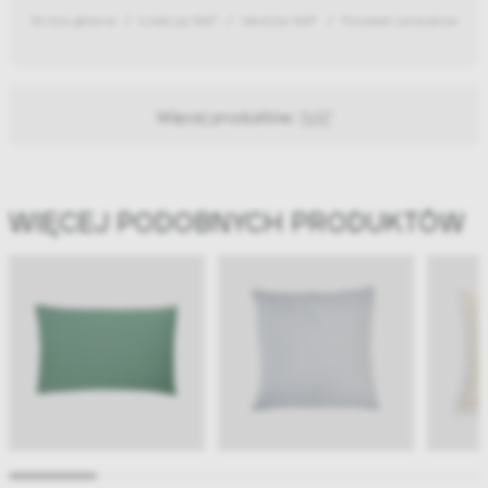
Strona główna
kolekcja NAP
tekstylia NAP
Poszewki pościelowe
Więcej produktów:
NAP
WIĘCEJ PODOBNYCH PRODUKTÓW