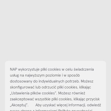
NAP wykorzystuje pliki cookies w celu świadczenia
usług na najwyższym poziomie i w sposób
dostosowany do indywidualnych potrzeb. Możesz
skonfigurować lub odrzucić pliki cookies, klikając
„Ustawienia plików cookies”. Możesz również
Najlepsze inspiracje i promocje na wyciągnięcie ręki, zapisz się już
zaakceptować wszystkie pliki cookies, klikając przycisk
dzisiaj do naszego cyklicznego newslettera!
„Akceptuj”. Aby uzyskać więcej informacji, odwiedź
Subskrybuj
NEWSLETTER
naszą stronę z informacjami Polityka prywatności