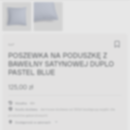
NAP
POSZEWKA NA PODUSZKĘ Z
BAWEŁNY SATYNOWEJ DUPLO
PASTEL BLUE
125,00 zł
Wysyłka:
48h
Koszty dostawy:
darmowa dostawa od 300zł
(występują wyjątki dla
produktów gabarytowych)
Dostępność w salonach