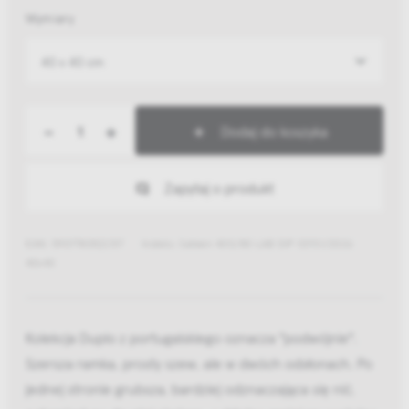
Wymiary
40 x 40 cm
-
+
Dodaj do koszyka
Zapytaj o produkt
EAN: 5907780522317
Indeks: Sateen 400/80 LAB DIP 07/01/2026
40x40
Kolekcja Duplo z portugalskiego oznacza "podwójnie".
Szersza ramka, prosty szew, ale w dwóch odsłonach. Po
jednej stronie grubsza, bardziej odznaczająca się nić,