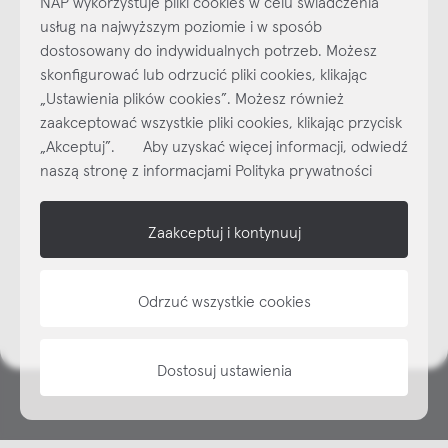
NAP wykorzystuje pliki cookies w celu świadczenia
usług na najwyższym poziomie i w sposób
dostosowany do indywidualnych potrzeb. Możesz
skonfigurować lub odrzucić pliki cookies, klikając
„Ustawienia plików cookies”. Możesz również
Najlepsze inspiracje i promocje na wyciągnięcie ręki, zapisz się już
dzisiaj do naszego cyklicznego newslettera!
zaakceptować wszystkie pliki cookies, klikając przycisk
„Akceptuj”. Aby uzyskać więcej informacji, odwiedź
Subskrybuj
NEWSLETTER
naszą stronę z informacjami Polityka prywatności
shop online
Zaakceptuj i kontynuuj
NAP
Odrzuć wszystkie cookies
informacje
Dostosuj ustawienia