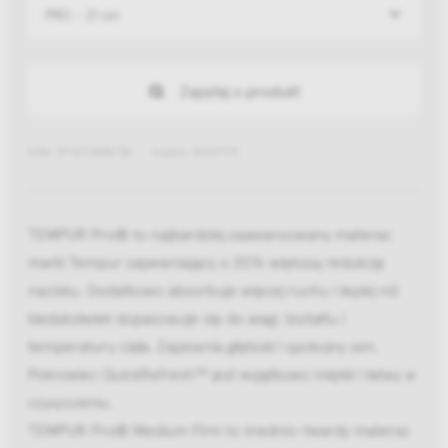
PRO - 21 cm
Zapytaj o produkt
EAN: 5714714085738
Indeks: 83107175
TEMPUR Pro® to najbardziej zaawansowany materac
marki Tempur zapewniający o 20% większą redukcję
nacisku. Dodatkowo absorbuje więcej ruchu i lepiej niż
kiedykolwiek dopasowuje się do wagi, kształtu i
temperatury ciała. Zapewnia głęboki i spokojny sen.
Pokrowiec QuickRefresh™ jest wyjątkowo miękki i łatwy w
czyszczeniu.
TEMPUR Pro® Medium Firm to średnio-twardy materac