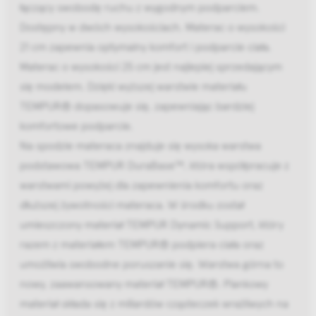
łączący swobodę ruchu z wygodnym podparciem.
Dostępny w dwóch wysokościach. Materac o wysokości
21 cm zapewnia optymalny komfort i podparcie ciała.
Materac o wysokości 25 cm jest najlepiej sprzedającym
się modelem. Dzięki wyższej warstwie materiału
TEMPUR® dopasowuje się, zapewniając bardziej
komfortowe podparcie.
Na spodzie materaca znajduje się wysoka warstwa
podstawowa TEMPUR DuraBase™, która współpracuje z
warstwami powyżej dla zapewnienia komfortu oraz
dłuższej żywotności materaca. W środku został
umieszczony materiał TEMPUR Dynamic Support, który
razem z materiałem TEMPUR® podpiera ciała oraz
umożliwia swobodne poruszanie się. Warstwa górna to
nowy, zaawansowany materiał TEMPUR®. Piankowy
materiał składa się z miliardów cząsteczek wrażliwych na