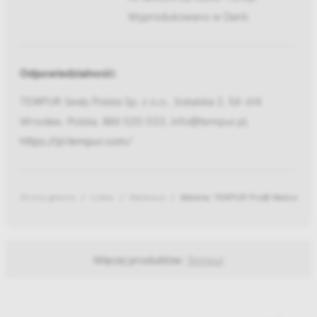
Wyprodukowano w Danii.
Odpowiedzialność:
TEMPUR Sealy Polska Sp. z o.o., Sokalska 2, 54-614
Wrocław, Polska, 884 020 033, info@tempur.pl,
https://pl.tempur.com/
Strona główna
Łóżka
Materace
Materac TEMPUR Pro® Medium Fi
Więcej produktów:
Tempur