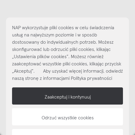
NAP wykorzystuje pliki cookies w celu świadczenia
usług na najwyższym poziomie i w sposób
dostosowany do indywidualnych potrzeb. Możesz
skonfigurować lub odrzucić pliki cookies, klikając
„Ustawienia plików cookies”. Możesz również
Najlepsze inspiracje i promocje na wyciągnięcie ręki, zapisz się już
zaakceptować wszystkie pliki cookies, klikając przycisk
dzisiaj do naszego cyklicznego newslettera!
„Akceptuj”. Aby uzyskać więcej informacji, odwiedź
Subskrybuj
NEWSLETTER
naszą stronę z informacjami Polityka prywatności
shop online
Zaakceptuj i kontynuuj
NAP
Odrzuć wszystkie cookies
informacje