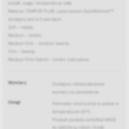
kształt, wagę i temperaturę ciała.
Materac TEMPUR Pro® z pokrowcem QuickRefresh™
dostępny jest w 5 wersjach:
Soft – miękki,
Medium – średni,
Medium Firm – średnio-twardy,
Firm – twardy,
Medium Firm Hybrid – średni, hybrydowy.
Wymiary
Dostępne niestandardowe
wymiary na zamówienie.
Uwagi
Pokrowiec można prać w pralce w
temperaturze 60°C.
Produkt posiada certyfikat MADE
IN GREEN by OEKO-TEX®.