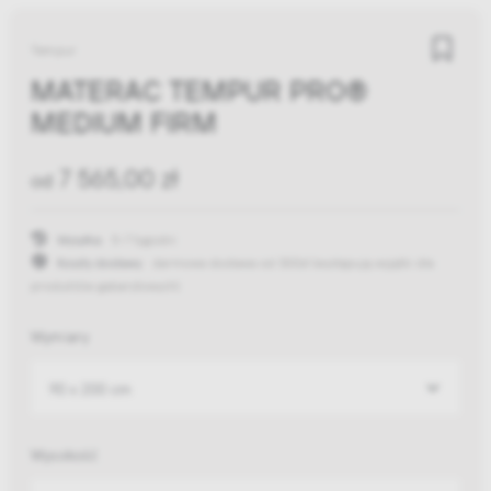
Tempur
MATERAC TEMPUR PRO®
MEDIUM FIRM
7 565,00 zł
od
Wysyłka:
5-7 tygodni
Koszty dostawy:
darmowa dostawa od 300zł
(występują wyjątki dla
produktów gabarytowych)
Wymiary
90 x 200 cm
Wysokość