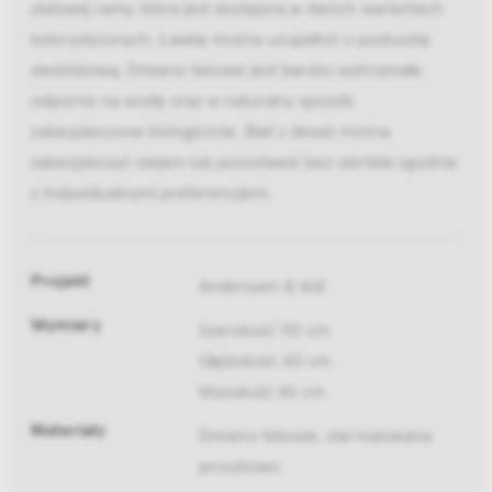
stalowej ramy, która jest dostępna w dwóch wariantach
kolorystycznych. Ławkę można uzupełnić o poduszkę
siedziskową. Drewno tekowe jest bardzo wytrzymałe,
odporne na wodę oraz w naturalny sposób
zabezpieczone biologicznie. Blat z desek można
zabezpieczyć olejem lub pozostawić bez obróbki zgodnie
z indywidualnymi preferencjami.
Projekt
Anderssen & Voll
Wymiary
Szerokość 110 cm
Głębokość 40 cm
Wysokość 46 cm
Materiały
Drewno tekowe, stal malowana
proszkowo