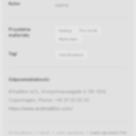
Kolor
czarny
Przydatne
Katalog
Pliki 2d/3d
materiały
Media bank
Tagi
Ville &tradition
Odpowiedzialność:
&Tradition A/S,, Kronprinsessegade 4, DK-1306
Copenhagen, Phone: +45 39 20 02 33,
https://www.andtradition.com/
Strona główna
Ogród
Ławki ogrodowe
Ławka ogrodowa Ville AV27