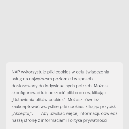
NAP wykorzystuje pliki cookies w celu świadczenia
usług na najwyższym poziomie i w sposób
dostosowany do indywidualnych potrzeb. Możesz
skonfigurować lub odrzucić pliki cookies, klikając
„Ustawienia plików cookies”. Możesz również
Najlepsze inspiracje i promocje na wyciągnięcie ręki, zapisz się już
zaakceptować wszystkie pliki cookies, klikając przycisk
dzisiaj do naszego cyklicznego newslettera!
„Akceptuj”. Aby uzyskać więcej informacji, odwiedź
Subskrybuj
NEWSLETTER
naszą stronę z informacjami Polityka prywatności