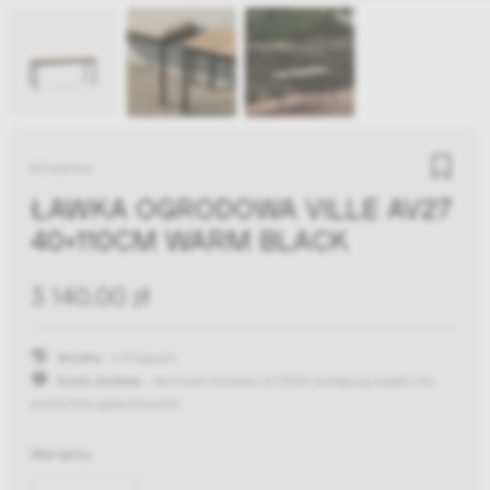
&Tradition
ŁAWKA OGRODOWA VILLE AV27
40X110CM WARM BLACK
3 140,00 zł
Wysyłka:
6-8 tygodni
Koszty dostawy:
darmowa dostawa od 300zł
(występują wyjątki dla
produktów gabarytowych)
Warianty