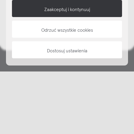
shop online
Zaakceptuj i kontynuuj
NAP
Odrzuć wszystkie cookies
informacje
Dostosuj ustawienia
Copyright © NAP, 2025. All rights reserved
Made with 🫐