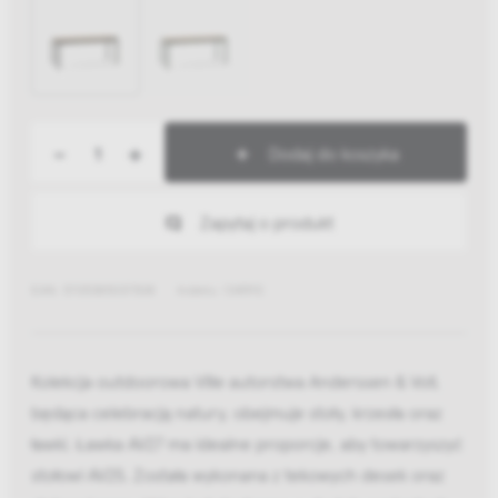
-
+
Dodaj do koszyka
Zapytaj o produkt
EAN: 5705385037508
Indeks: 134590
Kolekcja outdoorowa Ville autorstwa Anderssen & Voll,
będąca celebracją natury, obejmuje stoły, krzesła oraz
ławki. Ławka AV27 ma idealne proporcje, aby towarzyszyć
stołowi AV25. Została wykonana z tekowych desek oraz