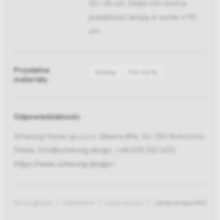
30 i 45 cm. Dzięki nim można
powiększyć lampę w sumie o 90
cm.
Przydatne
Katalog
Pliki 2d/3d
materiały
Odpowiedzialność:
Schwung Home sp z.o.o, Główna 89a, 46-250 Komorzno,
Polska, info@schwung.design, +48 605 332 600,
https://www.schwung.design/
Strona główna
Oświetlenie
Lampy wiszące
Lampa wisząca Rd15 6 A