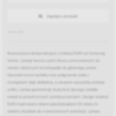
Zapytaj o produkt
Indeks: B013
Nowoczesna lampa wisząca z kolekcji Rd15 od Schwung
Home. Lampę tworzy sześć kloszy umocowanych do
ramion ułożonych prostopadle do głównego pręta.
Geometryczne kształty oraz połączenie szkła z
mosiądzem daje delikatną, a zarazem wyrazistą ozdobę
sufitu. Lampa gwarantuje dużą ilość jasnego światła
nawet w przestronnych pomieszczeniach. Design kolekcji
Rd15 inspirowany latami pięćdziesiątymi XX wieku to
świetny dodatek do nowoczesnych aranżacji. Lampa