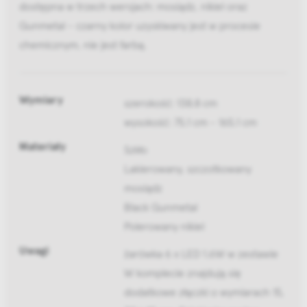
dostępna w trzech wersjach: mosiądz, nikiel oraz
Gunmetal - czarny kolor uzyskiwany jest w procesie
chemicznym, nie jest farbą.
Wymiary
szerokość: 138.8 cm
wysokość: 75.1 cm - 165.1 cm
Materiały
Szkło
Lakierowany, szczotkowany
mosiądz
Black Gunmetal
Polerowany nikiel
Uwagi
żarówka 6 x LED 1.6W w zestawie
W komplecie znajdują się
dodatkowe złączki o wymiarach 15,