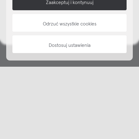
Zaakceptuj i kontynuuj
NAP
Odrzuć wszystkie cookies
informacje
Dostosuj ustawienia
Copyright © NAP, 2025. All rights reserved
Made with 🫐