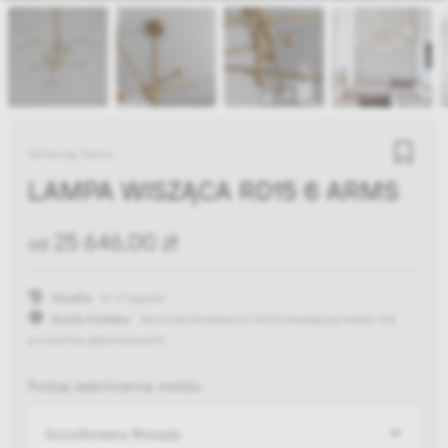
Schwung Home
LAMPA WISZĄCA RD15 6 ARMS
25 646,00 zł
od
Wysyłka:
8-12 tygodni
Koszty dostawy:
darmowa dostawa od 300zł
(występują wyjątki dla
produktów gabarytowych)
Rodzaj wykończenia metalu
Szczotkowany Mosiądz