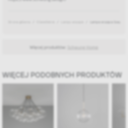
Strona główna
Oświetlenie
Lampy wiszące
Lampa wisząca Soap 6D
Więcej produktów:
Schwung Home
WIĘCEJ PODOBNYCH PRODUKTÓW