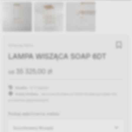
Schwung Home
LAMPA WISZĄCA SOAP 6DT
35 325,00 zł
od
Wysyłka:
8-12 tygodni
Koszty dostawy:
darmowa dostawa od 300zł
(występują wyjątki dla
produktów gabarytowych)
Rodzaj wykończenia metalu
Szczotkowany Mosiądz