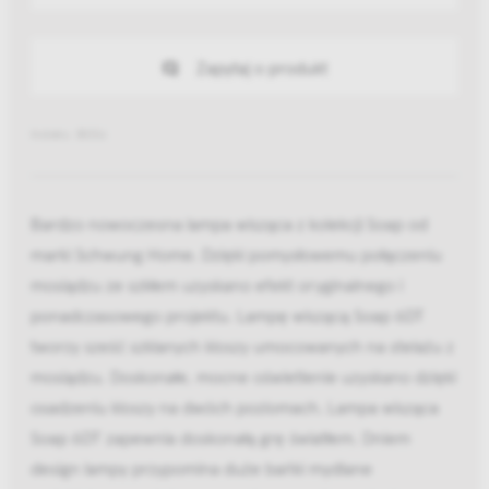
Zapytaj o produkt
Indeks: B036
Bardzo nowoczesna lampa wisząca z kolekcji Soap od
marki Schwung Home. Dzięki pomysłowemu połączeniu
mosiądzu ze szkłem uzyskano efekt oryginalnego i
ponadczasowego projektu. Lampę wiszącą Soap 6DT
tworzy sześć szklanych kloszy umocowanych na stelażu z
mosiądzu. Doskonałe, mocne oświetlenie uzyskano dzięki
osadzeniu kloszy na dwóch poziomach. Lampa wisząca
Soap 6DT zapewnia doskonałą grę światłem. Dniem
design lampy przypomina duże bańki mydlane