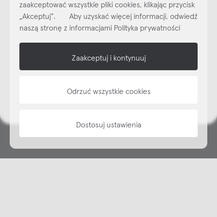
zaakceptować wszystkie pliki cookies, klikając przycisk
dzisiaj do naszego cyklicznego newslettera!
„Akceptuj”. Aby uzyskać więcej informacji, odwiedź
Subskrybuj
NEWSLETTER
naszą stronę z informacjami Polityka prywatności
shop online
Zaakceptuj i kontynuuj
NAP
Odrzuć wszystkie cookies
informacje
Dostosuj ustawienia