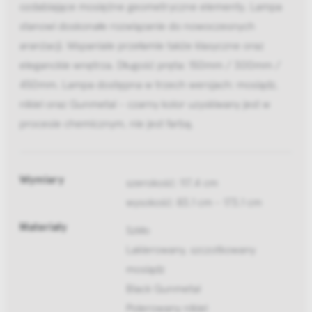
ozdabiające mosiężne geometryczne elementy. Lampa
stanowi doskonałe rozwiązanie do nowoczesnych
aranżacji. Wspaniale przełamie także klasyczne oraz
eleganckie wnętrza. Długość pręta: 150mm / 300mm /
450mm. Lampa dostępna w trzech wersjach: mosiądz,
nikiel oraz Gunmetal - czarny kolor uzyskiwany jest w
procesie chemicznym, nie jest farbą.
Wymiary
szerokość: 117.4 cm
wysokość: 83.1 cm - 173.1 cm
Materiały
Szkło
Lakierowany, szczotkowany
mosiądz
Black Gunmetal
Polerowany nikiel