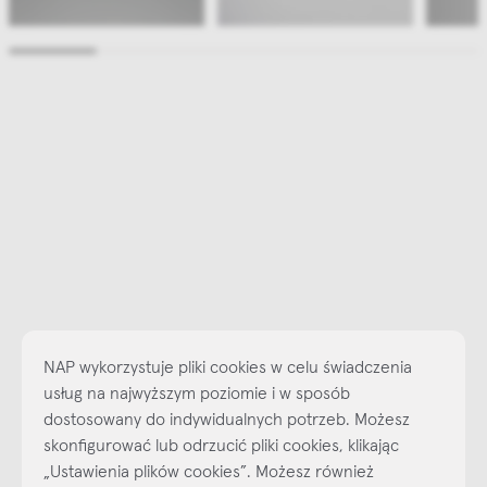
NAP wykorzystuje pliki cookies w celu świadczenia
usług na najwyższym poziomie i w sposób
dostosowany do indywidualnych potrzeb. Możesz
skonfigurować lub odrzucić pliki cookies, klikając
„Ustawienia plików cookies”. Możesz również
Najlepsze inspiracje i promocje na wyciągnięcie ręki, zapisz się już