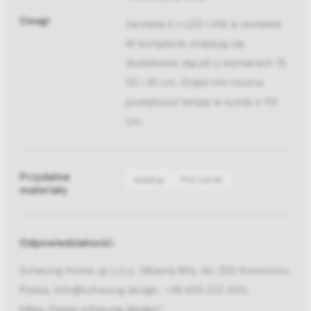
Uwagi
żarówka 6 x LED 1.6W w zestawie
W komplecie znajdują się
dodatkowe złączki o wymiarach 15,
30 i 45 cm. Dzięki nim można
powiększyć lampę w sumie o 90
cm.
Przydatne
Katalog
Pliki 2d/3d
materiały
Odpowiedzialność:
Schwung Home sp z.o.o, Główna 89a, 46-250 Komorzno,
Polska, info@schwung.design, +48 605 332 600,
https://www.schwung.design/