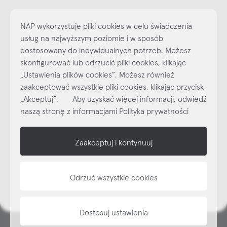
NAP wykorzystuje pliki cookies w celu świadczenia
usług na najwyższym poziomie i w sposób
dostosowany do indywidualnych potrzeb. Możesz
skonfigurować lub odrzucić pliki cookies, klikając
„Ustawienia plików cookies”. Możesz również
Najlepsze inspiracje i promocje na wyciągnięcie ręki, zapisz się już
zaakceptować wszystkie pliki cookies, klikając przycisk
dzisiaj do naszego cyklicznego newslettera!
„Akceptuj”. Aby uzyskać więcej informacji, odwiedź
Subskrybuj
NEWSLETTER
naszą stronę z informacjami Polityka prywatności
shop online
Zaakceptuj i kontynuuj
NAP
Odrzuć wszystkie cookies
informacje
Dostosuj ustawienia