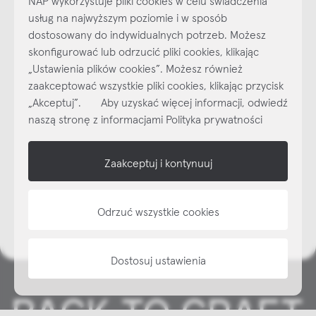
usług na najwyższym poziomie i w sposób
dostosowany do indywidualnych potrzeb. Możesz
skonfigurować lub odrzucić pliki cookies, klikając
Najlepsze inspiracje i promocje na wyciągnięcie ręki, zapisz się już
„Ustawienia plików cookies”. Możesz również
dzisiaj do naszego cyklicznego newslettera!
zaakceptować wszystkie pliki cookies, klikając przycisk
Subskrybuj
NEWSLETTER
„Akceptuj”. Aby uzyskać więcej informacji, odwiedź
naszą stronę z informacjami Polityka prywatności
shop online
Zaakceptuj i kontynuuj
NAP
informacje
Odrzuć wszystkie cookies
Dostosuj ustawienia