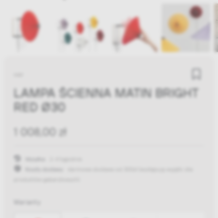
HAY
LAMPA ŚCIENNA MATIN BRIGHT
RED Ø30
1 008,00 zł
Wysyłka:
2-4 tygodnie
Koszty dostawy:
darmowa dostawa od 300zł
(występują wyjątki dla
produktów gabarytowych)
Warianty