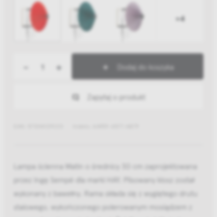
+4
-
+
Dodaj do koszyka
Zapytaj o produkt
EAN: 5710441291213
Indeks: AA959-A577-AB79
Lampa ścienna Matin o średnicy 30 cm zaprojektowana
przez Ingę Sempé dla marki HAY. Plisowany klosz został
wykonany z bawełny. Rama składa się z wygiętego drutu
stalowego, wykończonego polerowanym mosiądzem z