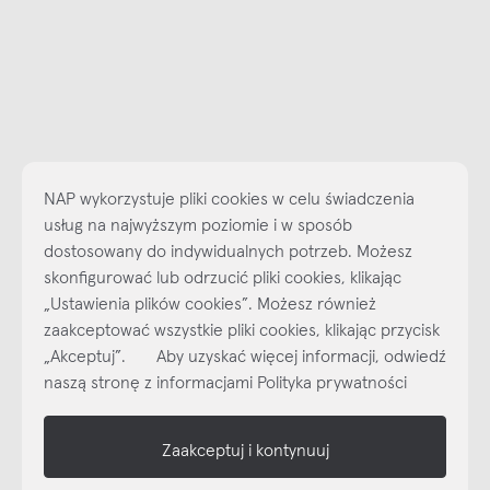
NAP wykorzystuje pliki cookies w celu świadczenia
usług na najwyższym poziomie i w sposób
dostosowany do indywidualnych potrzeb. Możesz
skonfigurować lub odrzucić pliki cookies, klikając
„Ustawienia plików cookies”. Możesz również
Najlepsze inspiracje i promocje na wyciągnięcie ręki, zapisz się już
zaakceptować wszystkie pliki cookies, klikając przycisk
dzisiaj do naszego cyklicznego newslettera!
„Akceptuj”. Aby uzyskać więcej informacji, odwiedź
Subskrybuj
NEWSLETTER
naszą stronę z informacjami Polityka prywatności
shop online
Zaakceptuj i kontynuuj
NAP