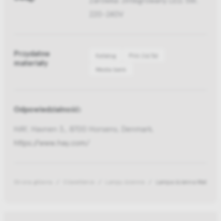
220-240V
Przydatne
Katalog
Pliki 2d/3d
materiały
Media bank
Odpowiedzialność:
HAY, Havnen 3,, 8700 Horsens, Denmark,
https://www.hay.com/
Strona główna
Oświetlenie
Lampy ścienne
Lampa ścienna Matin Br