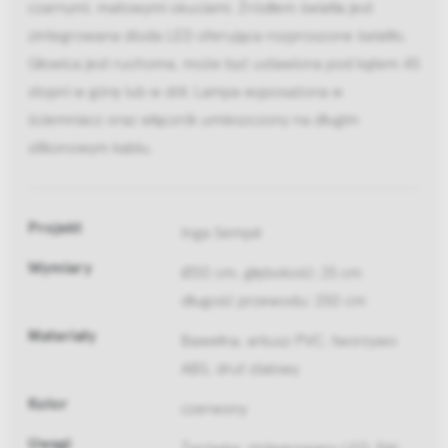
czarnymi, matowymi okuciami. Źródłem światła jest
zintegrowana dioda LED oferująca rozproszone światło.
Głowica jest ruchoma, może być ustawiona pod kątem 45
stopni w górę lub w dół. Lampa wyposażona w
ściemniacz oraz włącznik umieszczony na długim
silikonowym kablu.
Projekt
Inga Sempé
Wymiary
Ø30 cm, głębokość: 25 cm
długość przewodu: 250 cm
Materiały
Bawełna, arkusz PVC, tworzywo
ABS, drut stalowy
Kolor
czerwony
Uwagi
Żarówka: zintegrowany LED, 5W,