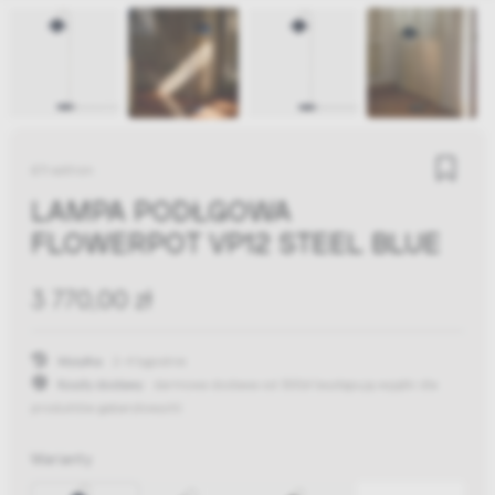
&Tradition
LAMPA PODŁGOWA
FLOWERPOT VP12 STEEL BLUE
3 770,00 zł
Wysyłka:
2-4 tygodnie
Koszty dostawy:
darmowa dostawa od 300zł
(występują wyjątki dla
produktów gabarytowych)
Warianty