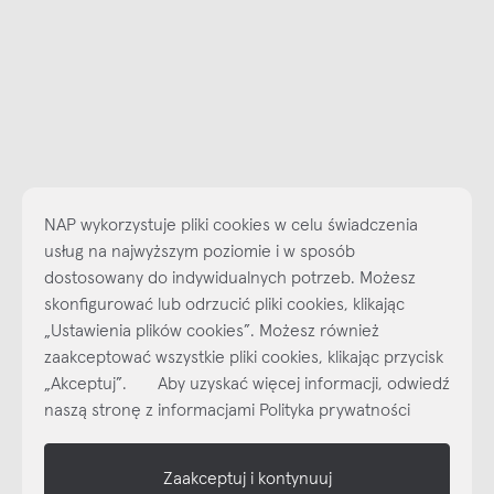
NAP wykorzystuje pliki cookies w celu świadczenia
usług na najwyższym poziomie i w sposób
dostosowany do indywidualnych potrzeb. Możesz
skonfigurować lub odrzucić pliki cookies, klikając
„Ustawienia plików cookies”. Możesz również
Najlepsze inspiracje i promocje na wyciągnięcie ręki, zapisz się już
zaakceptować wszystkie pliki cookies, klikając przycisk
dzisiaj do naszego cyklicznego newslettera!
„Akceptuj”. Aby uzyskać więcej informacji, odwiedź
Subskrybuj
NEWSLETTER
naszą stronę z informacjami Polityka prywatności
shop online
Zaakceptuj i kontynuuj