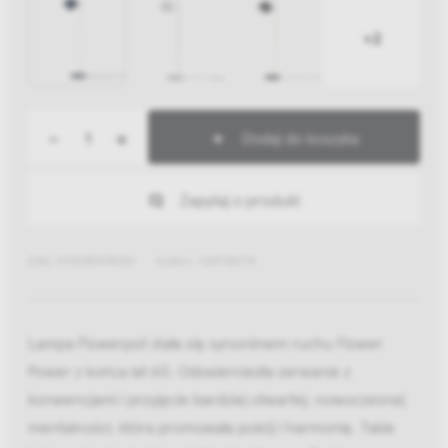
+2
-
+
Dodaj do koszyka
Zapytaj o produkt
EAN: 5705385198001
Indeks: 136978A178
Lampa Flowerpot stała się synonimem ruchu Flower
Power z końca lat 60. Odzwierciedla zerwanie z
konwencjami i przyjęcie bardziej otwartej, nowoczesnej
mentalności, która promowała pokój i harmonię. Takie