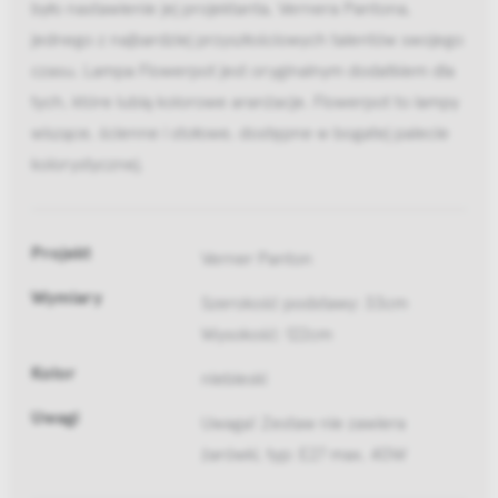
było nastawienie jej projektanta, Vernera Pantona,
jednego z najbardziej przyszłościowych talentów swojego
czasu. Lampa Flowerpot jest oryginalnym dodatkiem dla
tych, które lubią kolorowe aranżacje. Flowerpot to lampy
wiszące, ścienne i stołowe, dostępne w bogatej palecie
kolorystycznej.
Projekt
Verner Panton
Wymiary
Szerokość podstawy: 33cm
Wysokość: 122cm
Kolor
niebieski
Uwagi
Uwaga! Zestaw nie zawiera
żarówki, typ: E27 max. 40W