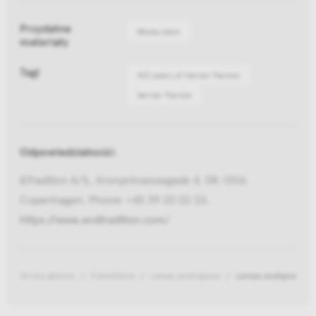
Przydatne
Media bank
materiały
Tagi
100 years of Verner Panton
Verner Panton
Odpowiedzialność:
&Tradition A/S,, Kronprinsessegade 4, DK-1306
Copenhagen, Phone: +45 39 20 02 33,
https://www.andtradition.com/
Strona główna
Oświetlenie
Lampy podłogowe
Lampa podłgowa Flow