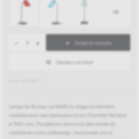
+2
-
+
Dodaj do koszyka
Zapytaj o produkt
Indeks: LDB EDR 11
Lampa De Bureau od NEMO to elegancki element
oświetleniowy zaprojektowany przez Charlotte Perriand
w 1965 roku. Początkowo stworzona jako kinkiet do
oświetlania lustra szafkowego, ewoluowała ona w