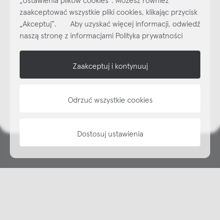
dzisiaj do naszego cyklicznego newslettera!
zaakceptować wszystkie pliki cookies, klikając przycisk
Subskrybuj
NEWSLETTER
„Akceptuj”. Aby uzyskać więcej informacji, odwiedź
naszą stronę z informacjami Polityka prywatności
shop online
Zaakceptuj i kontynuuj
NAP
informacje
Odrzuć wszystkie cookies
Dostosuj ustawienia