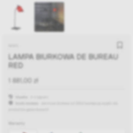
NEMO
LAMPA BIURKOWA DE BUREAU
RED
1 881,00 zł
Wysyłka:
4-6 tygodni
Koszty dostawy:
darmowa dostawa od 300zł
(występują wyjątki dla
produktów gabarytowych)
Warianty