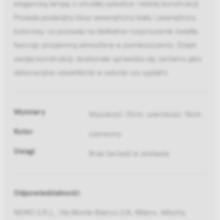
elegancką lampę o smukłej sylwetce i lekkiej konstrukcji.
Posiada podwójny klosz wewnętrzny biały i zewnętrzny
kolorowy, co pozwala na delikatne rozproszenie światła,
tworząc przyjemną atmosferę w pomieszczeniu. Dzięki
swojej konstrukcji, doskonale sprawdza się zarówno jako
dekoracyjne oświetlenie w salonie czy sypialni.
Wymiary
Wysokość: 51cm, szerokość: 15cm
Kolor
czerwony
Uwagi
Brak żarówki w zestawie
Odpowiedzialność:
NEMO S.R.L., Via Monte Bianco 2/A, Milano, Włochy,