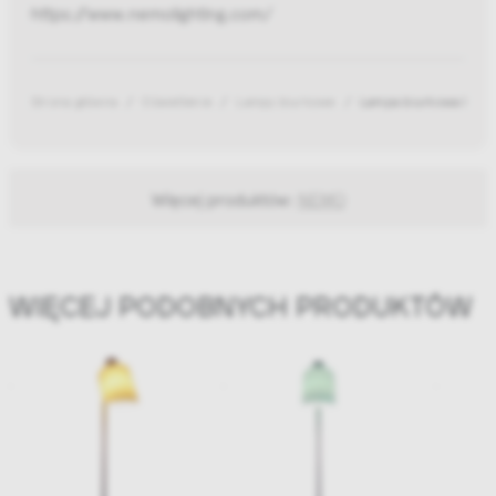
https://www.nemolighting.com/
Strona główna
Oświetlenie
Lampy biurkowe
Lampa biurkowa De B
Więcej produktów:
NEMO
WIĘCEJ PODOBNYCH PRODUKTÓW