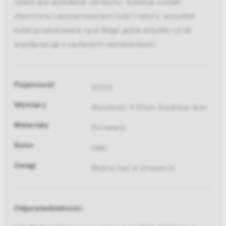
celem jest wywołanie uśmiechu. Kolekcja została
stworzona z poszanowaniem ludzi i natury, wszystkie
kubki produkowane są w Belgii, gdzie artystka od lat
współpracuje z zaufanymi rzemieślnikami.
Pojemność
220ml
Wymiary
Wysokość: 9,50cm Średnica: 8cm
Materiały
Porcelana
Kolor
biały
Uwagi
Można myć w zmywarce
Odpowiedzialność: