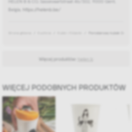
HELEN B & CO, Sassevaartstraat 46/302, 9000 Gent,
Belgia,
https://helenb.be/
Strona główna
Kuchnia
Kubki i filiżanki
Porcelanowy kubek Coffe
Więcej produktów:
helen b
WIĘCEJ PODOBNYCH PRODUKTÓW