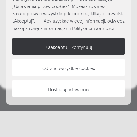
„Ustawienia plików cookies”. Możesz również
Najlepsze inspiracje i promocje na wyciągnięcie ręki, zapisz się już
zaakceptować wszystkie pliki cookies, klikając przycisk
dzisiaj do naszego cyklicznego newslettera!
„Akceptuj”. Aby uzyskać więcej informacji, odwiedź
Subskrybuj
NEWSLETTER
naszą stronę z informacjami Polityka prywatności
shop online
Zaakceptuj i kontynuuj
NAP
Odrzuć wszystkie cookies
informacje
Dostosuj ustawienia