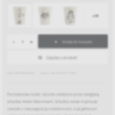
+19
-
+
Dodaj do koszyka
Zapytaj o produkt
EAN: 5907780544715
Indeks: HB-POCUP-CONO
Porcelanowe kubki, ręcznie zdobione przez belgijską
artystkę Helen Blanchaert. Artystka swoje inspiracje
czerpie z otaczającej ją codzienności, a jej głównym