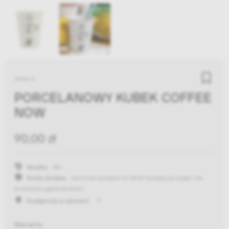
helen b
PORCELANOWY KUBEK COFFEE
NOW
90,00 zł
Wysyłka:
48h
Koszty dostawy:
darmowa dostawa od 300zł
(występują wyjątki dla
produktów gabarytowych)
Dostępność w salonach
Warianty