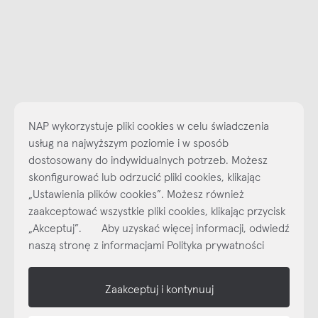
NAP wykorzystuje pliki cookies w celu świadczenia
usług na najwyższym poziomie i w sposób
dostosowany do indywidualnych potrzeb. Możesz
skonfigurować lub odrzucić pliki cookies, klikając
„Ustawienia plików cookies”. Możesz również
Najlepsze inspiracje i promocje na wyciągnięcie ręki, zapisz się już
zaakceptować wszystkie pliki cookies, klikając przycisk
dzisiaj do naszego cyklicznego newslettera!
„Akceptuj”. Aby uzyskać więcej informacji, odwiedź
Subskrybuj
NEWSLETTER
naszą stronę z informacjami Polityka prywatności
shop online
Zaakceptuj i kontynuuj
NAP