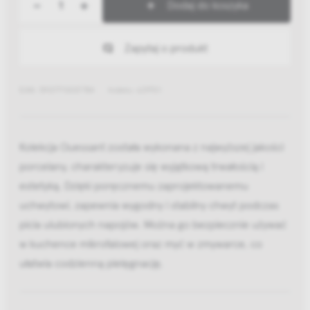
-
+
Dodaj do koszyka
Zapytaj o produkt
EAN: 5907770037784
Indeks: 629701
Kolekcja Ouessant została wykonana z najwyższej jakości
porcelany, charakteryzuje się wyjątkową trwałością i
estetyką. Dzięki poręcznemu zaprojektowanemu
uchwytowi, zapewnia wygodny i stabilny chwyt podczas
picia ulubionych napojów. Można go bezpiecznie używać
w kuchence mikrofalowej oraz myć w zmywarce, co
ułatwia codzienną pielęgnację.