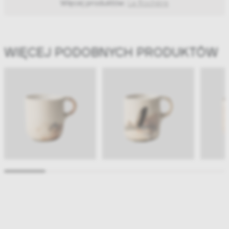
Więcej produktów:
La Rochère
WIĘCEJ PODOBNYCH PRODUKTÓW