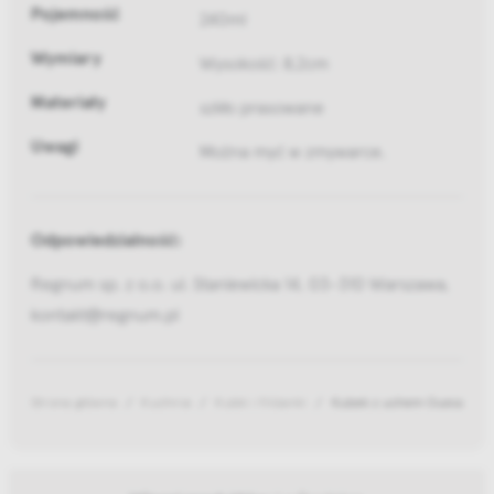
Pojemność
240ml
Wymiary
Wysokość: 8,2cm
Materiały
szkło prasowane
Uwagi
Można myć w zmywarce.
Odpowiedzialność:
Regnum sp. z o.o. ul. Staniewicka 14, 03-310 Warszawa,
kontakt@regnum.pl
Strona główna
Kuchnia
Kubki i filiżanki
Kubek z uchem Ouessant 