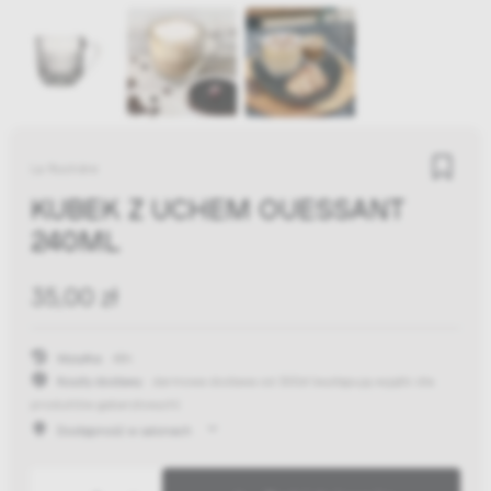
La Rochère
KUBEK Z UCHEM OUESSANT
240ML
35,00 zł
Wysyłka:
48h
Koszty dostawy:
darmowa dostawa od 300zł
(występują wyjątki dla
produktów gabarytowych)
Dostępność w salonach