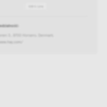
HAY X-Line
dzialność:
vnen 3,, 8700 Horsens, Denmark,
/www.hay.com/