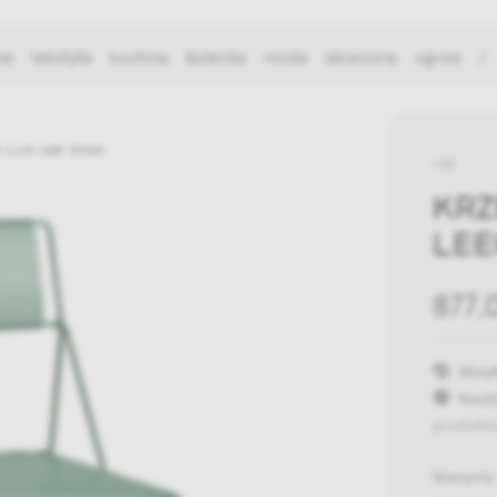
ie
tekstylia
kuchnia
łazienka
moda
akcesoria
ogród
/
-Line Leek Green
HAY
KRZ
LEE
877,
Wysył
Koszt
produktó
Warianty