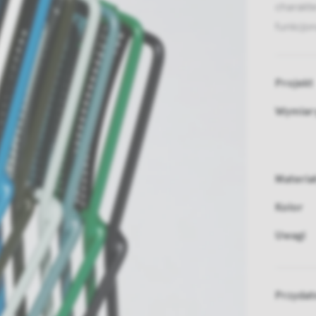
charakt
funkcjon
Projekt
Wymiar
Materia
Kolor
Uwagi
Przydat