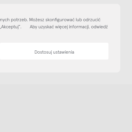
ityka prywatności
Media bank
Warunki sprzedaży
Wzornik tkanin
O nas
lnych potrzeb. Możesz skonfigurować lub odrzucić
isk „Akceptuj”. Aby uzyskać więcej informacji, odwiedź
Dostosuj ustawienia