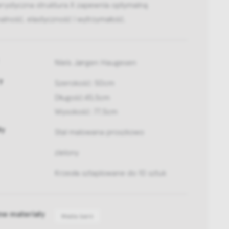
erystyczna struktura X zapewnia optymalną
alność, elastyczność i wytrzymałość.
Niels Jørgen Haugesen
y
Szerokość: 50cm
Długość:45,5cm
Wysokość: 77,5cm
ły
Stal malowana proszkowo
zielony
Krzesła sztaplowane do 10 sztuk
ne materiały
Media bank