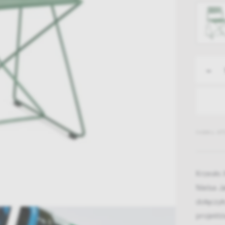
-
Indeks: AF
Krzesło 
Nielsa J
dołączy
projektó