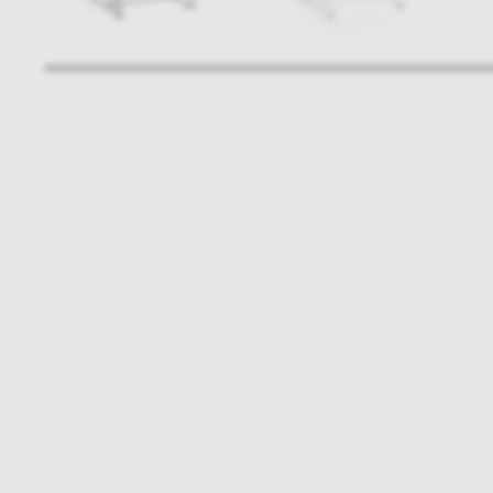
Bądźmy w kontakcie
N
shop online
NAP