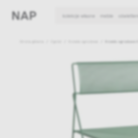
kolekcje własne
meble
oświetlen
Strona główna
Ogród
Krzesła ogrodowe
Krzesło ogrodowe X