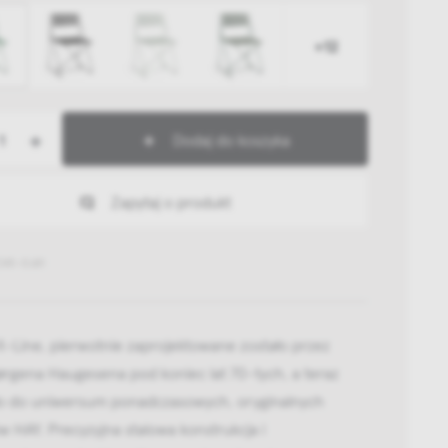
+12
+
Dodaj do koszyka
Zapytaj o produkt
245-E681
X-Line, pierwotnie zaprojektowane zostało przez
ørgena Haugesena pod koniec lat 70-tych, a teraz
ło do uniwersum ponadczasowych, oryginalnych
w HAY. Precyzyjna stalowa konstrukcja i