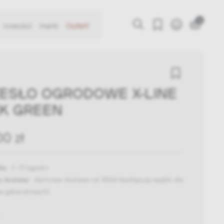
0
nowości
marki
Outlet!
ESŁO OGRODOWE X-LINE
K GREEN
00 zł
ka:
2-13 tygodni
y dostawy:
darmowa dostawa od 300zł
(występują wyjątki dla
w gabarytowych)