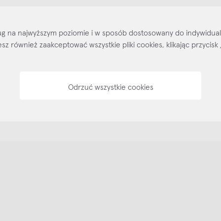
Kontakt
Regulamin
Regulamin voucherów
Pol
sług na najwyższym poziomie i w sposób dostosowany do indywidua
ożesz również zaakceptować wszystkie pliki cookies, klikając przyc
Odrzuć wszystkie cookies