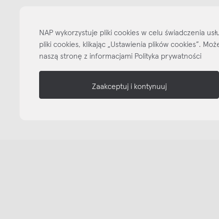
informacje
nasze media
NAP wykorzystuje pliki cookies w celu świadczenia u
pliki cookies, klikając „Ustawienia plików cookies”. M
naszą stronę z informacjami Polityka prywatności
Zaakceptuj i kontynuuj
Copyright © NAP, 2025. All rights reserved
Made with 🫐