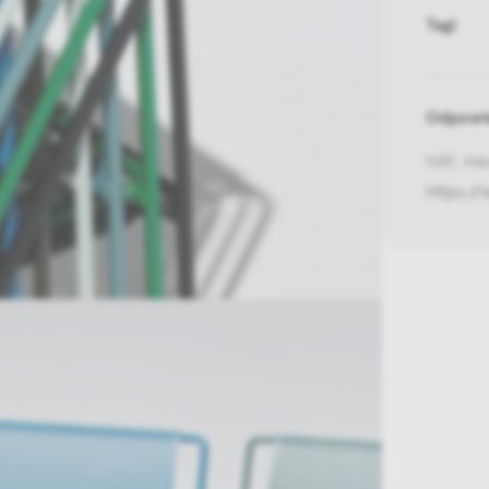
Tagi
Odpowie
HAY, Ha
https:/