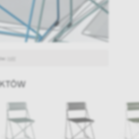
tów:
HAY
UKTÓW