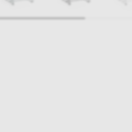
ajlepsze inspiracje i promocje na wyciągnięcie ręki, zapisz się już dzisiaj
p
Salony stacjo