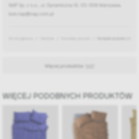
NAP Sp. z o.o., ul. Dynamiczna 10, 03-008 Warszawa,
bok.nap@nap.com.pl
Strona główna
Tekstylia
Komplety pościeli
Komplet pościeli z bawe
Więcej produktów:
NAP
WIĘCEJ PODOBNYCH PRODUKTÓW