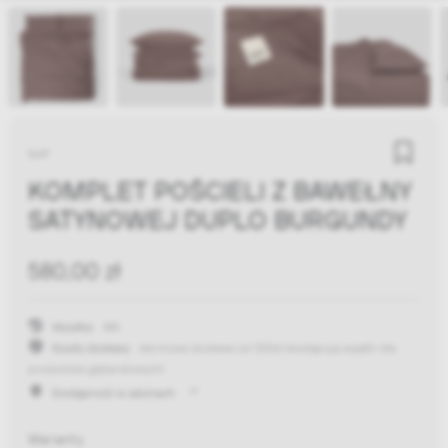
NAP
KOMPLET POŚCIELI Z BAWEŁNY
SATYNOWEJ DUPLO BURGUNDY
580,00 zł
Wysyłka:
48h
Koszty dostawy:
darmowa dostawa od 300zł
(występują wyjątki dla
produktów gabarytowych)
Dostępność w salonach
Warianty