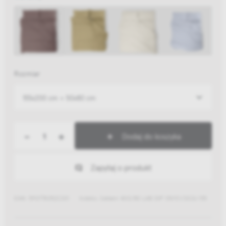
Rozmiar
155x200 cm + 50x80 cm
-
+
Dodaj do koszyka
Zapytaj o produkt
EAN: 5907780522201
Indeks: Sateen 400/80 LAB DIP 09/01/2026 155