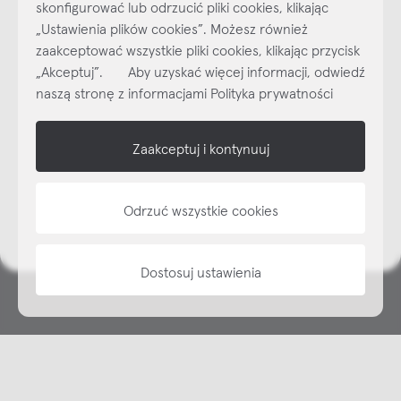
skonfigurować lub odrzucić pliki cookies, klikając
„Ustawienia plików cookies”. Możesz również
Najlepsze inspiracje i promocje na wyciągnięcie ręki, zapisz się już
zaakceptować wszystkie pliki cookies, klikając przycisk
dzisiaj do naszego cyklicznego newslettera!
„Akceptuj”. Aby uzyskać więcej informacji, odwiedź
Subskrybuj
NEWSLETTER
naszą stronę z informacjami Polityka prywatności
shop online
Zaakceptuj i kontynuuj
NAP
Odrzuć wszystkie cookies
informacje
Dostosuj ustawienia