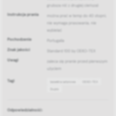
grubsza nić z drugiej cieńsza)
Instrukcja prania
można prać w temp do 40 stopni,
nie wymaga prasowania, nie
wybielać
Pochodzenie
Portugalia
Znak jakości
Standard 100 by OEKO-TEX
Uwagi
zaleca się pranie przed pierwszym
użyciem
Tagi
bawełna satynowa
OEKO-TEX
Duplo
Odpowiedzialność: