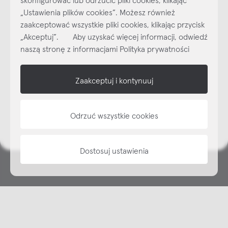
„Ustawienia plików cookies”. Możesz również
Najlepsze inspiracje i promocje na wyciągnięcie ręki, zapisz się już
zaakceptować wszystkie pliki cookies, klikając przycisk
dzisiaj do naszego cyklicznego newslettera!
„Akceptuj”. Aby uzyskać więcej informacji, odwiedź
Subskrybuj
NEWSLETTER
naszą stronę z informacjami Polityka prywatności
shop online
Zaakceptuj i kontynuuj
NAP
Odrzuć wszystkie cookies
informacje
Dostosuj ustawienia