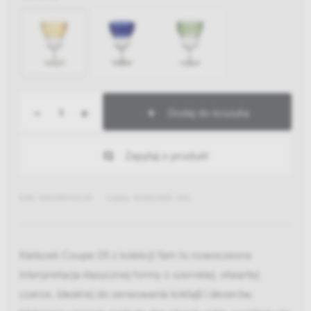
-
+
Dodaj do koszyka
Zapytaj o produkt
EAN: 5400959172141
Indeks: B4326005-200
Kieliszek Coupe 05 z kolekcji Yam to nowoczesna
interpretacja klasycznej formy o szerokiej, otwartej
czarce, idealnej do serwowania koktajli i deserów.