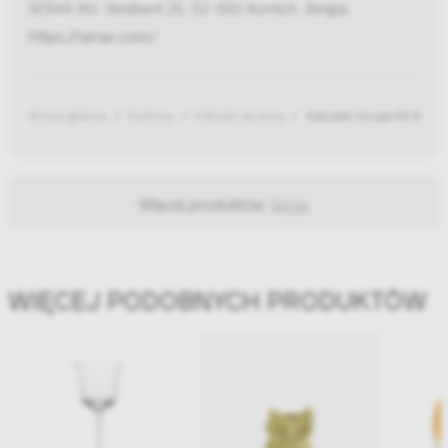
SERAX NV, Veldkant 25, 02-550 Kontich, Belgia,
https://serax.com/
Strona główna
Kuchnia
Kieliszki do wina
Kieliszek Coupe 05 Yello
Więcej produktów:
Serax
WIĘCEJ PODOBNYCH PRODUKTÓW