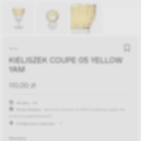
Serax
KIELISZEK COUPE 05 YELLOW
YAM
110,00 zł
Wysyłka:
48h
Koszty dostawy:
darmowa dostawa od 300zł
(występują wyjątki dla
produktów gabarytowych)
Dostępność w salonach
Warianty