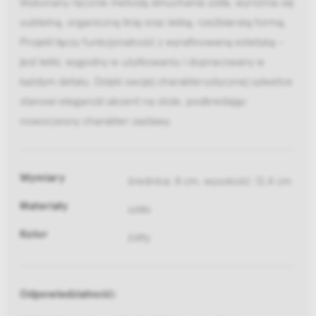
Wykonany ręcznie metodą dmuchania szkła, wyróżnia się
subtelną, organiczną linią oraz lekką, rzeźbiarską formą.
Projekt łączy funkcjonalność z wyrafinowaną estetyką –
jest lekki, wygodny w użytkowaniu i dopracowany w
każdym detalu. Dzięki swojej charakterystycznej sylwetce
stanowi elegancki akcent na stole, podkreślając
nowoczesny charakter zastawy.
Wymiary
średnica: 8 cm, wysokość: 12,4 cm
Materiały
szkło
Kolor
żółty
Odpowiedzialność: