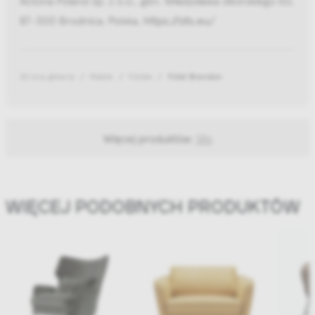
87-300 Brodnica, Polska,
https://sits.eu/
Strona główna
Meble
Fotele
Fotel Brandon
Więcej produktów:
Sits
WIĘCEJ PODOBNYCH PRODUKTÓW