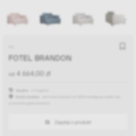
Sits
FOTEL BRANDON
4 664,00 zł
od
Wysyłka:
6-8 tygodni
Koszty dostawy:
darmowa dostawa od 300zł
(występują wyjątki dla
produktów gabarytowych)
Zapytaj o produkt