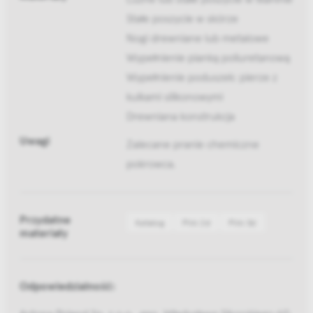
Stałe poszycie w skórze
Nogi drewniane lub metalowe
Wypełnienie pianką poliuretanową
Wypełnienie poduszek: pierze z
kulkami silikonowymi
Drewniana konstrukcja
Uwagi
Zalecane pranie chemiczne
pokrowca.
Przydatne
Katalog
Pliki 2d
Pliki 3d
materiały
Odpowiedzialność:
Actona Poland Sp. z o.o., gen. Władysława Sikorskiego 60,