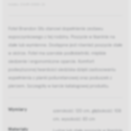
Indeks: E1649-0000-2S
Fotel Brandon Sits stanowi dopełnienie zestawu
wypoczynkowego z tej rodziny. Poszycie w tkaninie na
stałe lub wymienne. Dostępne jest również poszycie stałe
w skórze. Fotel ma szerokie podłokietniki, miękkie
siedzenie i ergonomiczne oparcie. Komfort
podwyższonej twardości siedziska dzięki zastosowaniu
wypełnienia z pianki poliuretanowej oraz poduszek z
pierzem. Szczegóły w karcie katalogowej produktu.
Wymiary
szerokość: 120 cm, głębokość: 108
cm, wysokość: 83 cm
Materiały
Luźne lub stałe poszycie w tkaninie