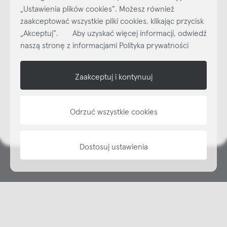
Najlepsze inspiracje i promocje na wyciągnięcie ręki, zapisz się już
„Ustawienia plików cookies”. Możesz również
dzisiaj do naszego cyklicznego newslettera!
zaakceptować wszystkie pliki cookies, klikając przycisk
Subskrybuj
NEWSLETTER
„Akceptuj”. Aby uzyskać więcej informacji, odwiedź
naszą stronę z informacjami Polityka prywatności
shop online
Zaakceptuj i kontynuuj
NAP
informacje
Odrzuć wszystkie cookies
Dostosuj ustawienia