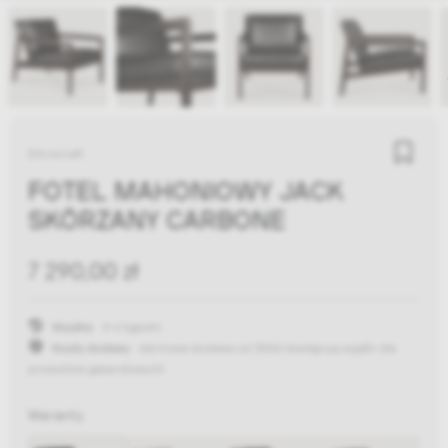
Ethnicraft
FOTEL MAHONIOWY JACK
SKÓRZANY CARBONE
7 290,00 zł
Wysyłka:
4-6 tygodni
Koszty dostawy:
darmowa dostawa od 300zł
(występują wyjątki dla
produktów gabarytowych)
Warianty