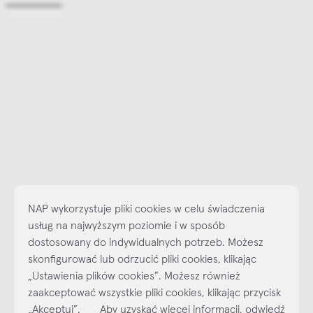
NAP wykorzystuje pliki cookies w celu świadczenia
usług na najwyższym poziomie i w sposób
dostosowany do indywidualnych potrzeb. Możesz
Najlepsze inspiracje i promocje na wyciągnięcie ręki, zapisz się już
skonfigurować lub odrzucić pliki cookies, klikając
dzisiaj do naszego cyklicznego newslettera!
„Ustawienia plików cookies”. Możesz również
Subskrybuj
NEWSLETTER
zaakceptować wszystkie pliki cookies, klikając przycisk
„Akceptuj”. Aby uzyskać więcej informacji, odwiedź