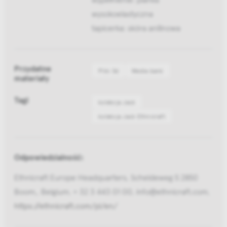
wysokoelastyczna
tapicerka: skóra anilinowa
Przydatne
Pliki 3d
Media bank
materiały
Tagi
kolekcja Jack
kolekcja Jack Ethnicraft
Odpowiedzialność:
Ethnicraft Europe Headquarters, Scheldeweg 5 2850
Boom,, Belgium, + 32 3 443 01 00, info@ethnicraft.com,
https://ethnicraft.com/pl/en/