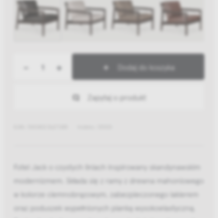
-
+
Dodaj do koszyka
Zapytaj o produkt
EAN: 5404023627285
Indeks: 35103
Fotel Jack o czystych liniach inspirowany skandynawskim
modernizmem. Składa się z ramy z drewna mahoniowego
w kolorze ciemnobrązowym, zabezpieczonego lakierem
oraz poduszek wypełnionych pianką wysokoelastyczną.