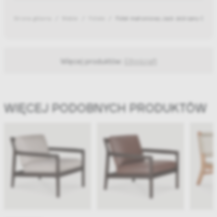
Strona główna
Meble
Fotele
Fotel mahoniowy Jack skórzany Carb
Więcej produktów:
Ethnicraft
WIĘCEJ PODOBNYCH PRODUKTÓW