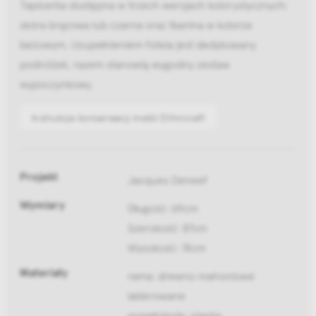
Tapicerka dostępna w trzech wersjach kolorystycznych:
skóra brązowa lub czarna oraz tkanina w kolorze
beżowym. Uzupełnieniem fotela jest dedykowany
podnóżek, razem stanowią wygodny zestaw
wypoczynkowy.
Instrukcje konserwacji mebli Ethnicraft
Projekt
Jacques Deneef
Wymiary
Długość: 69cm
Szerokość: 87cm
Wysokość: 74cm
Materiały
rama: drewno mahoniowe
lakierowane
wypełnienie: pianka