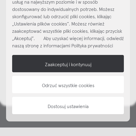
usług na najwyższym poziomie i w sposób
dostosowany do indywidualnych potrzeb. Możesz
skonfigurować lub odrzucić pliki cookies, klikając
„Ustawienia plików cookies”. Możesz również
Najlepsze inspiracje i promocje na wyciągnięcie ręki, zapisz się już
dzisiaj do naszego cyklicznego newslettera!
zaakceptować wszystkie pliki cookies, klikając przycisk
„Akceptuj”. Aby uzyskać więcej informacji, odwiedź
Subskrybuj
NEWSLETTER
naszą stronę z informacjami Polityka prywatności
shop online
Zaakceptuj i kontynuuj
NAP
Odrzuć wszystkie cookies
informacje
Dostosuj ustawienia