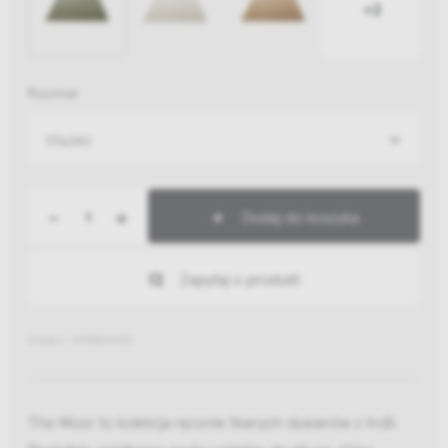
+2
Rozmiar
170x240
-
+
Dodaj do koszyka
Zapytaj o produkt
Indeks: 137830A035
The Moor to kolekcja ręcznie tkanych dywanów z Indii.