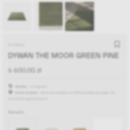
&Tradition
DYWAN THE MOOR GREEN PINE
6 600,00 zł
Wysyłka:
6-8 tygodni
Koszty dostawy:
darmowa dostawa od 300zł
(występują wyjątki dla
produktów gabarytowych)
Warianty