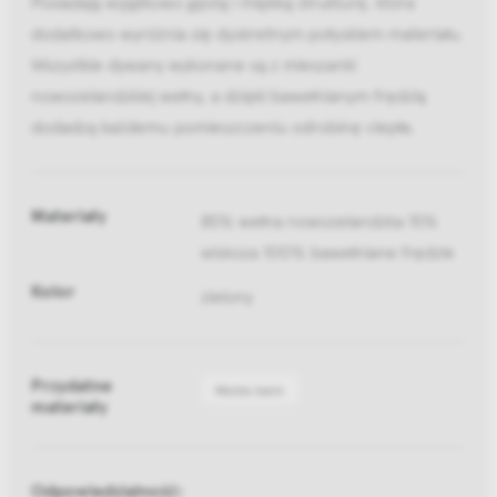
Posiadają wyjątkowo gęstą i miękką strukturę, która
dodatkowo wyróżnia się dyskretnym połyskiem materiału.
Wszystkie dywany wykonane są z mieszanki
nowozelandzkiej wełny, a dzięki bawełnianym frędzlą
dodadzą każdemu pomieszczeniu odrobinę ciepła.
Materiały
85% wełna nowozelandzka 15%
wiskoza 100% bawełniane frędzle
Kolor
zielony
Przydatne
Media bank
materiały
Odpowiedzialność: