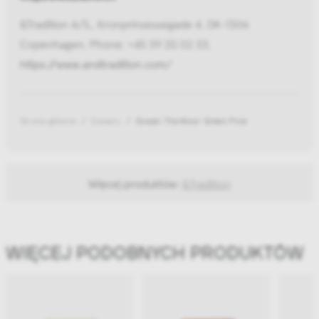
&Tradition A/S,, Kronprinsessegade 4, DK-1306
Copenhagen, Phone: +45 39 20 02 33,
https://www.andtradition.com/
Strona główna
Dywany
Dywan The Moor Green Pine
Więcej produktów:
&Tradition
WIĘCEJ PODOBNYCH PRODUKTÓW