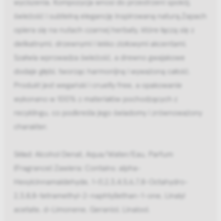
wyciszenia. Kompozycja wnosi do przestrzeni spokój,
świeżość i subtelną elegancję inspirowaną naturą.Zapach
opiera się na nutach czarnej herbaty, które łączą się z
delikatnymi, drzewnymi i lekko ziołowymi akcentami.
Szałwia wprowadza świeżość, a drewno gwajakowe
dodaje głębi, tworząc harmonijną i wyważoną całość.
Produkt jest wegański i cruelty free, a opakowanie
wykonano w 100% z materiałów pochodzących z
recyklingu, co podkreśla jego świadomy i zrównoważony
charakter.
Skład: Alcohol Denat, Aqua/Water/Eau, Parfum
(Fragrance) Zawiera: Contains: alpha-
Hexylcinnamaldehyde, 1-(1,2,3,4,5,6,7,8-Octahydro-
2,3,8,8-tetramethyl-2-naphtyl)ethan-1-one, Linalyl
acetate, d-Limonene, Geraniol, Linalool.