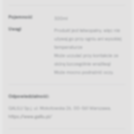
Pojemność
300ml
Uwagi
Produkt jest łatwopalny, więc nie
używaj go przy ogniu ani wysokiej
temperaturze
Może uczulać przy kontakcie ze
skórą (szczególnie wrażliwą)
Może mocno podrażnić oczy.
Odpowiedzialność:
GALILU Sp.j. ul. Mokotowska 26, 00-561 Warszawa,
https://www.galilu.pl/