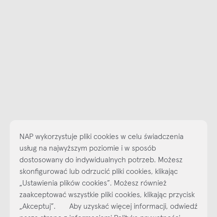
NAP wykorzystuje pliki cookies w celu świadczenia
usług na najwyższym poziomie i w sposób
dostosowany do indywidualnych potrzeb. Możesz
skonfigurować lub odrzucić pliki cookies, klikając
„Ustawienia plików cookies”. Możesz również
Najlepsze inspiracje i promocje na wyciągnięcie ręki, zapisz się już
zaakceptować wszystkie pliki cookies, klikając przycisk
dzisiaj do naszego cyklicznego newslettera!
„Akceptuj”. Aby uzyskać więcej informacji, odwiedź
Subskrybuj
NEWSLETTER
naszą stronę z informacjami Polityka prywatności