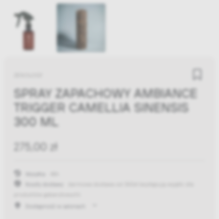
ZENOLOGY
SPRAY ZAPACHOWY AMBIANCE
TRIGGER CAMELLIA SINENSIS
300 ML
275,00 zł
Wysyłka:
48h
Koszty dostawy:
darmowa dostawa od 300zł
(występują wyjątki dla
produktów gabarytowych)
Dostępność w salonach