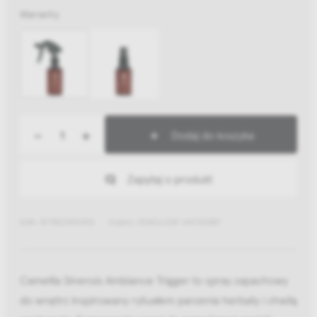
Warianty
-
+
Dodaj do koszyka
Zapytaj o produkt
EAN: 8719325476903
Indeks: ZENOLOGY HAT300BT
Camellia Sinensis Ambiance Trigger to spray zapachowy
do wnętrz inspirowany rytuałem parzenia herbaty i chwilą