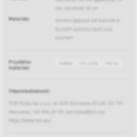
cm, wysokość: 81 cm
Materiały
drewno dębowe lub bukowe w
licznych wykończniach oraz
kolorach
Przydatne
Katalog
Pliki 2d/3d
Pliki 3d
materiały
Odpowiedzialność:
TON Polska Sp z o.o., Al. KEN Warszawa 47/u10, 02-797
Warszawa, +22 406 20 00, warszawa@ton.eu,
https://www.ton.eu/