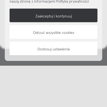
naszą stronę z informacjami Polityka prywatności
shop online
Zaakceptuj i kontynuuj
NAP
informacje
Odrzuć wszystkie cookies
Dostosuj ustawienia
Copyright © NAP, 2025. All rights reserved
Made with 🫐