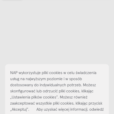
NAP wykorzystuje pliki cookies w celu świadczenia
usług na najwyższym poziomie i w sposób
dostosowany do indywidualnych potrzeb. Możesz
skonfigurować lub odrzucić pliki cookies, klikając
Najlepsze inspiracje i promocje na wyciągnięcie ręki, zapisz się już
„Ustawienia plików cookies”. Możesz również
dzisiaj do naszego cyklicznego newslettera!
zaakceptować wszystkie pliki cookies, klikając przycisk
Subskrybuj
NEWSLETTER
„Akceptuj”. Aby uzyskać więcej informacji, odwiedź