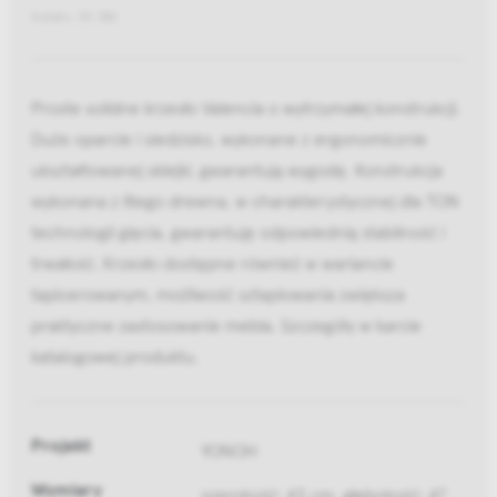
Indeks: 311 382
Proste solidne krzesło Valencia o wytrzymałej konstrukcji.
Duże oparcie i siedzisko, wykonane z ergonomicznie
ukształtowanej sklejki, gwarantują wygodę. Konstrukcja
wykonana z litego drewna, w charakterystycznej dla TON
technologii gięcia, gwarantuję odpowiednią stabilność i
trwałość. Krzesło dostępne również w wariancie
tapicerowanym, możliwość sztaplowania zwiększa
praktyczne zastosowanie mebla. Szczegóły w karcie
katalogowej produktu.
Projekt
YONOH
Wymiary
szerokość: 43 cm, głębokość: 47