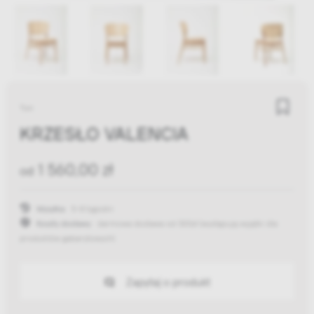
Ton
KRZESŁO VALENCIA
1 560,00 zł
od
Wysyłka:
5-8 tygodni
Koszty dostawy:
darmowa dostawa od 300zł
(występują wyjątki dla
produktów gabarytowych)
Zapytaj o produkt