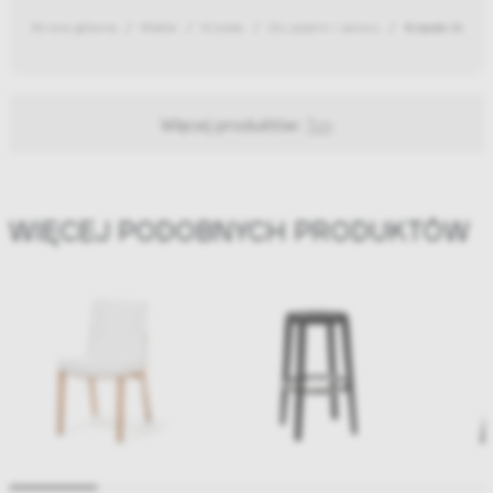
Strona główna
Meble
Krzesła
Do jadalni i salonu
Krzesło Valenc
Więcej produktów:
Ton
WIĘCEJ PODOBNYCH PRODUKTÓW