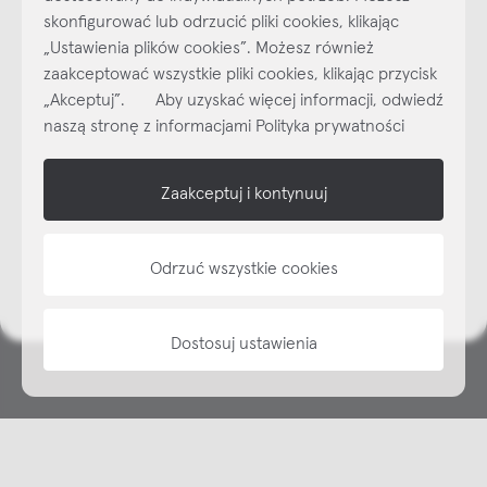
skonfigurować lub odrzucić pliki cookies, klikając
„Ustawienia plików cookies”. Możesz również
Najlepsze inspiracje i promocje na wyciągnięcie ręki, zapisz się już
dzisiaj do naszego cyklicznego newslettera!
zaakceptować wszystkie pliki cookies, klikając przycisk
„Akceptuj”. Aby uzyskać więcej informacji, odwiedź
Subskrybuj
NEWSLETTER
naszą stronę z informacjami Polityka prywatności
shop online
Zaakceptuj i kontynuuj
NAP
Odrzuć wszystkie cookies
informacje
Dostosuj ustawienia