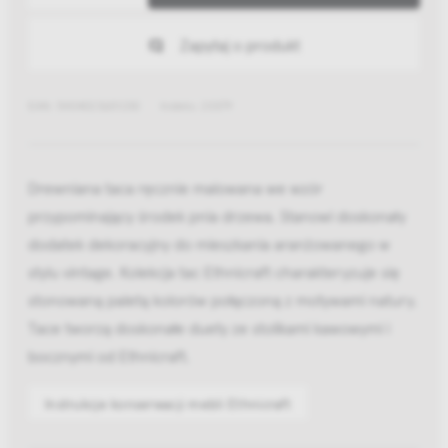
Zapytaj o produkt
EAN: 5404023601230
Indeks: 20379
Drewniana taca ręcznie malowana we wzór
przypominający środek pnia drzewa. Stanowi doskonały
dodatek dekoracyjny do mieszkania aranżowanego w
stylu vintage. Kolekcja tac Ethnicraft charakteryzuje się
stonowaną paletą kolorów połączoną z motywami natury.
Tace tworzą doskonałe duety ze stolikami kawowymi i
bocznymi od Ethnicraft.
Instrukcje konserwacji mebli Ethnicraft