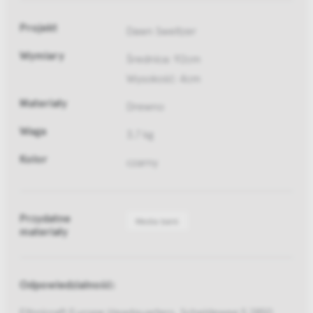
Projekt
Dawn Sweitzer
Wymiary
Średnica: 92cm
Wysokość: 4cm
Materiały
Drewno
Waga
3.7 kg
Kolor
czarny
Przydatne
Media bank
materiały
Odpowiedzialność:
Ethnicraft Europe Headquarters, Scheldeweg 5 2850