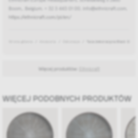
Boom,, Belgium, + 32 3 443 01 00, info@ethnicraft.com,
https://ethnicraft.com/pl/en/
Strona główna
Akcesoria
Dekoracje
Taca dekoracyjna Black Slice 
Więcej produktów:
Ethnicraft
WIĘCEJ PODOBNYCH PRODUKTÓW