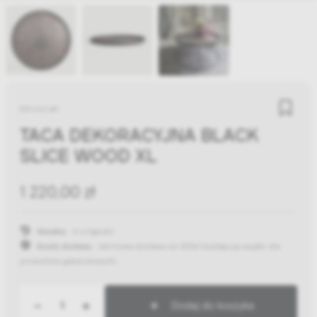
Ethnicraft
TACA DEKORACYJNA BLACK
SLICE WOOD XL
1 220,00 zł
Wysyłka:
4-6 tygodni
Koszty dostawy:
darmowa dostawa od 300zł
(występują wyjątki dla
produktów gabarytowych)
-
+
Dodaj do koszyka