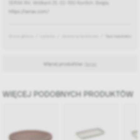
SERAX NV, Veldkant 25, 02-550 Kontich, Belgia,
https://serax.com/
Strona główna
Łazienka
Akcesoria łazienkowe
Taca kwadratowa b
Więcej produktów:
Serax
WIĘCEJ PODOBNYCH PRODUKTÓW