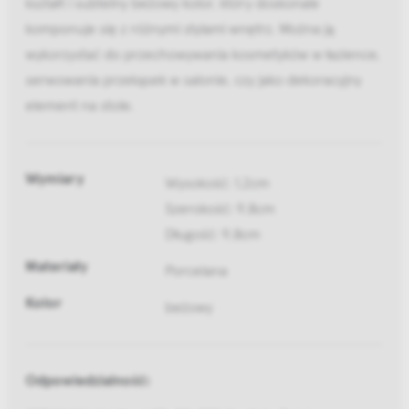
kształt i subtelny beżowy kolor, który doskonale
komponuje się z różnymi stylami wnętrz. Można ją
wykorzystać do przechowywania kosmetyków w łazience,
serwowania przekąsek w salonie, czy jako dekoracyjny
element na stole.
Wymiary
Wysokość: 1,2cm
Szerokość: 9,8cm
Długość: 9,8cm
Materiały
Porcelana
Kolor
beżowy
Odpowiedzialność: