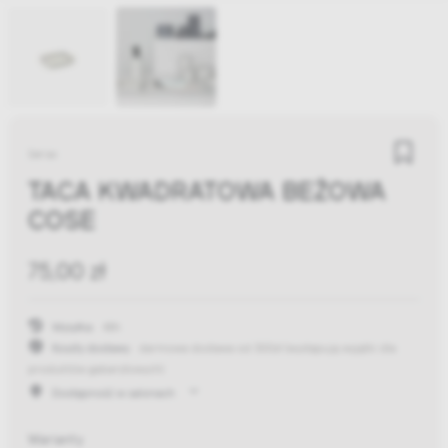
Serax
TACA KWADRATOWA BEŻOWA
COSE
75,00 zł
Wysyłka:
48h
Koszty dostawy:
darmowa dostawa od 300zł
(występują wyjątki dla
produktów gabarytowych)
Dostępność w salonach
Warianty