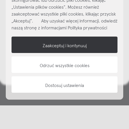
„Ustawienia plików cookies”. Możesz również
Najlepsze inspiracje i promocje na wyciągnięcie ręki, zapisz się już
zaakceptować wszystkie pliki cookies, klikając przycisk
dzisiaj do naszego cyklicznego newslettera!
„Akceptuj”. Aby uzyskać więcej informacji, odwiedź
Subskrybuj
NEWSLETTER
naszą stronę z informacjami Polityka prywatności
shop online
Zaakceptuj i kontynuuj
NAP
Odrzuć wszystkie cookies
informacje
Dostosuj ustawienia