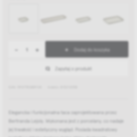
-
+
Dodaj do koszyka
Zapytaj o produkt
EAN: 5907780889144
Indeks: B1521005B
Elegancka i funkcjonalna taca zaprojektowana przez
Bertranda Lejoly. Wykonana jest z porcelany, co nadaje
jej trwałość i estetyczny wygląd. Posiada kwadratowy