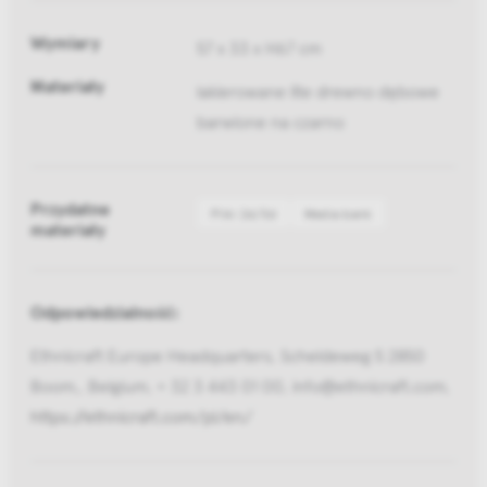
Wymiary
57 x 33 x H67 cm
Materiały
lakierowane lite drewno dębowe
barwione na czarno
Przydatne
Pliki 2d/3d
Media bank
materiały
Odpowiedzialność:
Ethnicraft Europe Headquarters, Scheldeweg 5 2850
Boom,, Belgium, + 32 3 443 01 00, info@ethnicraft.com,
https://ethnicraft.com/pl/en/