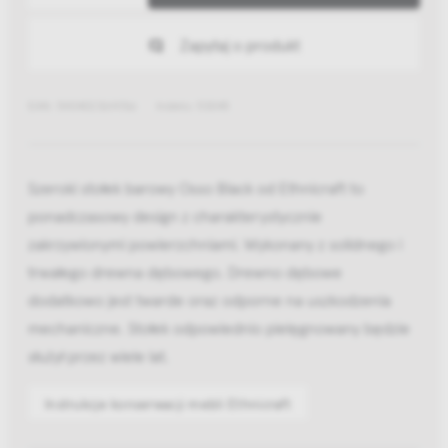
Zapytaj o produkt
EAN: 5404023614766
Indeks: 53045
Szeroki stołek barowy Osso Black od Ethnicraft to
ponadczasowy design z charakterystycznie
zakrzywionymi powierzchniami. Wykonany z solidnego i
trwałego drewna dębowego. Drewno dębowe
dodatkowo jest twarde oraz odporne na uszkodzenia
mechaniczne. Stołek odpowiednio pielęgnowany będzie
służył przez wiele lat.
Instrukcje konserwacji mebli Ethnicraft