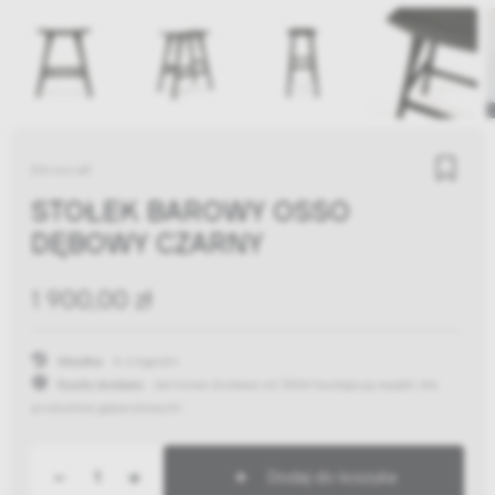
Ethnicraft
STOŁEK BAROWY OSSO
DĘBOWY CZARNY
1 900,00 zł
Wysyłka:
4-6 tygodni
Koszty dostawy:
darmowa dostawa od 300zł
(występują wyjątki dla
produktów gabarytowych)
-
+
Dodaj do koszyka