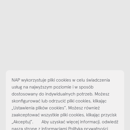
NAP wykorzystuje pliki cookies w celu świadczenia
usług na najwyższym poziomie i w sposób
dostosowany do indywidualnych potrzeb. Możesz
skonfigurować lub odrzucić pliki cookies, klikając
Najlepsze inspiracje i promocje na wyciągnięcie ręki, zapisz się już
„Ustawienia plików cookies”. Możesz również
dzisiaj do naszego cyklicznego newslettera!
zaakceptować wszystkie pliki cookies, klikając przycisk
Subskrybuj
NEWSLETTER
„Akceptuj”. Aby uzyskać więcej informacji, odwiedź
naszą stronę z informacjami Polityka prywatności