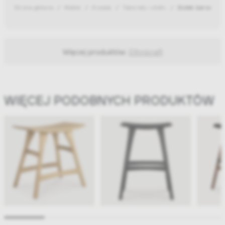
Strona główna
Meble
Krzesła
Taborety i stołki
Stołek barowy Os
Więcej produktów:
Ethnicraft
WIĘCEJ PODOBNYCH PRODUKTÓW