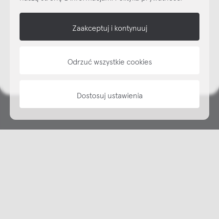
shop online
Zaakceptuj i kontynuuj
NAP
informacje
Odrzuć wszystkie cookies
Dostosuj ustawienia
Copyright © NAP, 2025. All rights reserved
Made with 🫐