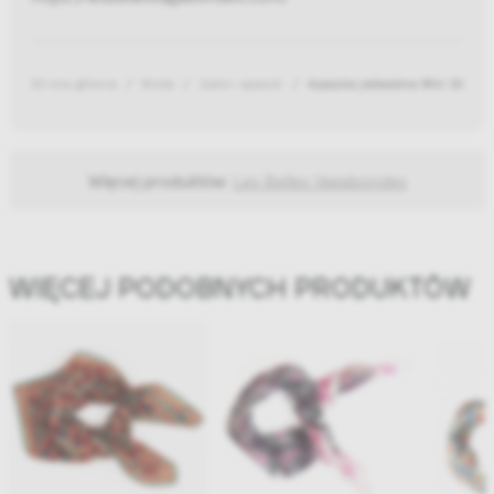
Strona główna
Moda
Szale i apaszki
Apaszka jedwabna Mini Shippo
Więcej produktów:
Les Belles Vagabondes
WIĘCEJ PODOBNYCH PRODUKTÓW