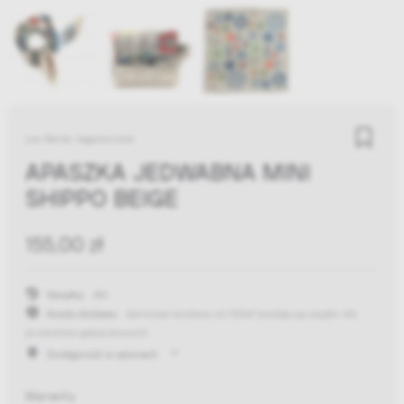
Les Belles Vagabondes
APASZKA JEDWABNA MINI
SHIPPO BEIGE
155,00 zł
Wysyłka:
48h
Koszty dostawy:
darmowa dostawa od 300zł
(występują wyjątki dla
produktów gabarytowych)
Dostępność w salonach
Warianty