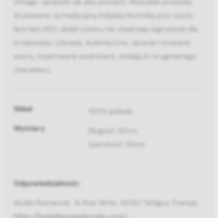
vintage, sprawdzi się jako prezent. Wszystkie produkty
drukowane są tradycyjną indyjską techniką przy użyciu
farb bez AZO, dzięki czemu nie stwarzają zagrożenia dla
środowiska i zdrowia. Autentyczne, ręcznie rysowane
wzory, inspirowane podróżami, dodają im oryginalnego
charakteru.
Skład
100% jedwab
Wymiary
Długość: 50cm
Szerokość: 50cm
Odpowiedzialność:
Studio Romancie, 16 Rue Verte, 60120 Tartigny, Francja,
https://lesbellesvagabondes.com/