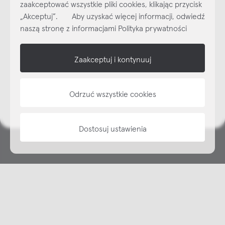
zaakceptować wszystkie pliki cookies, klikając przycisk
dzisiaj do naszego cyklicznego newslettera!
„Akceptuj”. Aby uzyskać więcej informacji, odwiedź
Subskrybuj
NEWSLETTER
naszą stronę z informacjami Polityka prywatności
shop online
Zaakceptuj i kontynuuj
NAP
Odrzuć wszystkie cookies
informacje
Dostosuj ustawienia