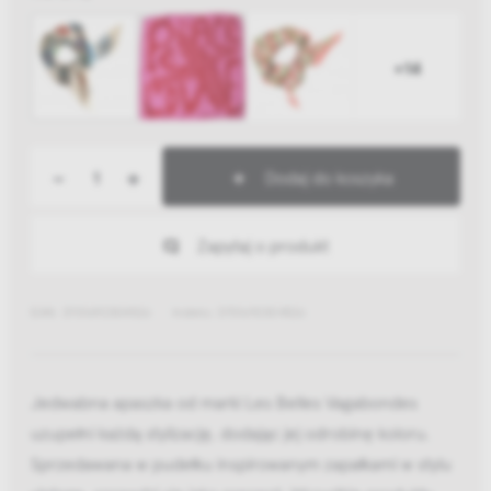
+14
-
+
Dodaj do koszyka
Zapytaj o produkt
EAN: 3701692304526
Indeks: 3701692304526
Jedwabna apaszka od marki Les Belles Vagabondes
uzupełni każdą stylizację, dodając jej odrobinę koloru.
Sprzedawana w pudełku inspirowanym zapałkami w stylu