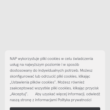
NAP wykorzystuje pliki cookies w celu świadczenia
usług na najwyższym poziomie i w sposób
dostosowany do indywidualnych potrzeb. Możesz
skonfigurować lub odrzucić pliki cookies, klikając
Najlepsze inspiracje i promocje na wyciągnięcie ręki, zapisz się już
„Ustawienia plików cookies”. Możesz również
dzisiaj do naszego cyklicznego newslettera!
zaakceptować wszystkie pliki cookies, klikając przycisk
Subskrybuj
NEWSLETTER
„Akceptuj”. Aby uzyskać więcej informacji, odwiedź
naszą stronę z informacjami Polityka prywatności
shop online