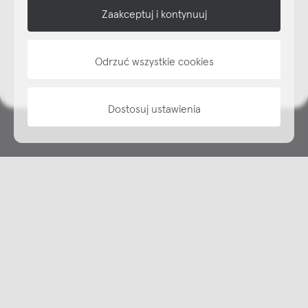
Zaakceptuj i kontynuuj
NAP
informacje
Odrzuć wszystkie cookies
Dostosuj ustawienia
Copyright © NAP, 2025. All rights reserved
Made with 🫐