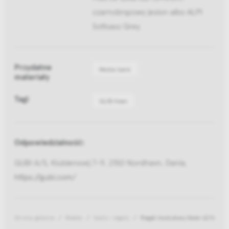
czarnobrązowy jesion albo ALPI
Sottsass Grey
Przydatne
Media bank
materiały
Tagi
GUBI Keen
Odpowiedzialność:
GUBI A/S, Klubiensvej 7-9, 2150 Nordhavn, Dania,
https://gubi.com/
Strona główna
Meble
Szafy i regały
Regał modułowy Keen 62116 Satin