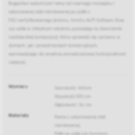
Bogactwo wykończeń ramy od czarnego mosiądzu i
satynowanej stali nierdzewnej po półki z
FSC‑certyfikowanego jesionu, forniru ALPI Sottsass Gray
czy szkła w chłodnym odcieniu pozwalają na stworzenie
rzeźbiarskiej kompozycji, która sprawdzi się zarówno w
domach, jak i przestrzeniach komercyjnych,
wprowadzając do wnętrza ponadczasową funkcjonalność
i lekkość.
Wymiary
Szerokość: 160cm
Wysokość:105 cm
Głębokość: 36 cm
Materiały
Rama z satynowanej stali
nierdzewnej
Półki ze szkła lub fornirem: