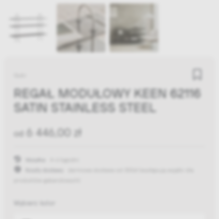
Gubi
REGAŁ MODUŁOWY KEEN 62116
SATIN STAINLESS STEEL
6 446,00 zł
od
Wysyłka:
4-6 tygodni
Koszty dostawy:
darmowa dostawa od 300zł
(występują wyjątki dla
produktów gabarytowych)
Wybierz kolor