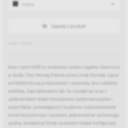
Czarny
Zapytaj o produkt
Indeks: 10145107
Keen marki GUBI to modułowy system regałów stworzony
w studiu Toko Among Friends przez Lindę Korndal. Łączy
architektoniczną przejrzystość z wyrazistą, lecz subtelną
estetyką. Zaprojektowany tak, by rozwijał się wraz z
użytkownikiem dzięki intuicyjnemu systemowi prętów i
wsporników, pozwalających na płynne rozbudowywanie
konstrukcji pionowo i poziomo, jednocześnie zachowując
spójną, kompletną formę na każdym etapie konfiguracji.