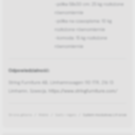
-półka 58x30 cm: 25 kg rozłożone
równomiernie
-półka na czasopisma: 10 kg
rozłożone równomiernie
-komoda: 15 kg rozłożone
równomiernie
Odpowiedzialność:
String Furniture AB, Limhamnsvagen 110 1TR, 216 13
Limhamn, Szwecja,
https://www.stringfurniture.com/
Strona główna
Meble
Szafy i regały
System modułowy LH orzech Li