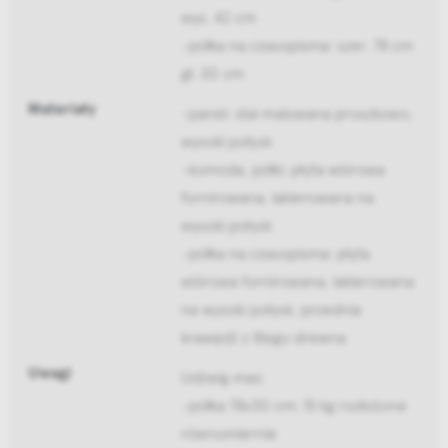
wys. 42 cm
-półka na czasopisma: szer. 78 cm
gł. 30 cm
Materiały
-panel: stal malowana proszkowo,
wysoki połysk
-komoda, półki: płyta wiórowa
fornirowana, lakierowana na
wysoki połysk
-półka na czasopisma: płyta
wiórowa fornirowana, lakierowana
na wysoki połysk, przednia
krawędź z litego drewna
Uwagi
Udźwig max:
-półka 78x30 cm: 15 kg rozłożone
równomiernie