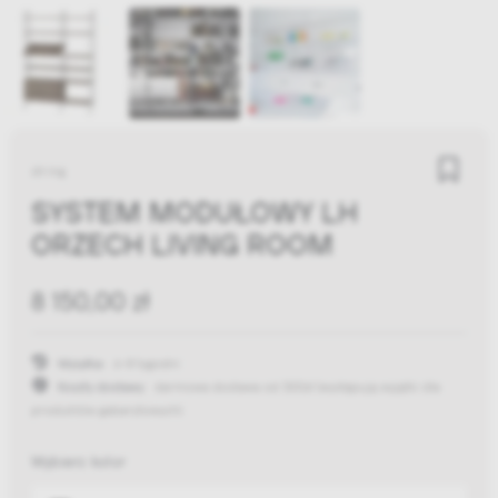
string
SYSTEM MODUŁOWY LH
ORZECH LIVING ROOM
8 150,00 zł
Wysyłka:
6-8 tygodni
Koszty dostawy:
darmowa dostawa od 300zł
(występują wyjątki dla
produktów gabarytowych)
Wybierz kolor