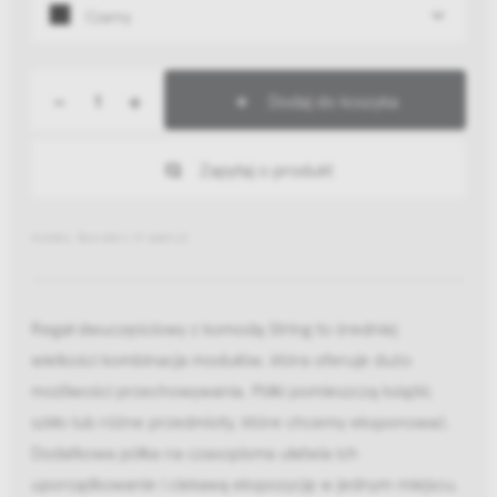
Czarny
-
+
Dodaj do koszyka
Zapytaj o produkt
Indeks: Bundle L H walnut
Regał dwuczęściowy z komodą String to średniej
wielkości kombinacja modułów, która oferuje dużo
możliwości przechowywania. Półki pomieszczą książki,
szkło lub różne przedmioty, które chcemy eksponować.
Dodatkowa półka na czasopisma ułatwia ich
uporządkowanie i ciekawą ekspozycję w jednym miejscu.