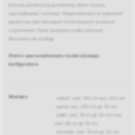
Komody pomieszczą przedmioty, które chcemy
uporządkować i schować. Regał wykonany ze stalowych
paneli oraz płyt wiórowych fornirowanych w kolorze
orzechowym. Panel dostępny w kilku kolorach.
Mocowany do podłogi.
Stwórz spersonalizowany model używając
konfiguratora
Wymiary
-całość: szer. 140 cm wys. 200 cm
-panel: wys. 200 cm gł. 30 cm
-półki: szer. 78 cm gł. 30 cm oraz
szer. 58 cm gł. 30 cm
-komoda: szer. 78 cm gł. 30 cm