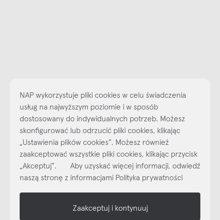
NAP wykorzystuje pliki cookies w celu świadczenia
usług na najwyższym poziomie i w sposób
dostosowany do indywidualnych potrzeb. Możesz
Najlepsze inspiracje i promocje na wyciągnięcie ręki, zapisz się już
skonfigurować lub odrzucić pliki cookies, klikając
dzisiaj do naszego cyklicznego newslettera!
„Ustawienia plików cookies”. Możesz również
Subskrybuj
NEWSLETTER
zaakceptować wszystkie pliki cookies, klikając przycisk
„Akceptuj”. Aby uzyskać więcej informacji, odwiedź
naszą stronę z informacjami Polityka prywatności
shop online
NAP
Zaakceptuj i kontynuuj