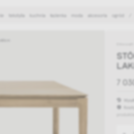
ie
tekstylia
kuchnia
łazienka
moda
akcesoria
ogród
/
0x80cm
Ethnicraft
STÓ
LAK
7 03
Wysył
Koszt
produktó
-