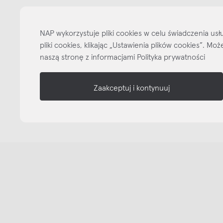
informacje
nasze media
NAP wykorzystuje pliki cookies w celu świadczenia u
pliki cookies, klikając „Ustawienia plików cookies”. M
naszą stronę z informacjami Polityka prywatności
Zaakceptuj i kontynuuj
Copyright © NAP, 2025. All rights reserved
Made with 🫐