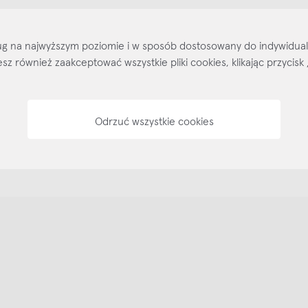
Kontakt
Regulamin
Regulamin voucherów
Pol
sług na najwyższym poziomie i w sposób dostosowany do indywidua
ożesz również zaakceptować wszystkie pliki cookies, klikając przyc
Odrzuć wszystkie cookies