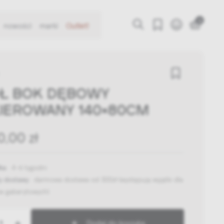
0
nowości
marki
Outlet!
Ł BOK DĘBOWY
IEROWANY 140X80CM
0,00 zł
ka:
4-6 tygodni
y dostawy:
darmowa dostawa od 300zł
(występują wyjątki dla
w gabarytowych)
+
Dodaj do koszyka