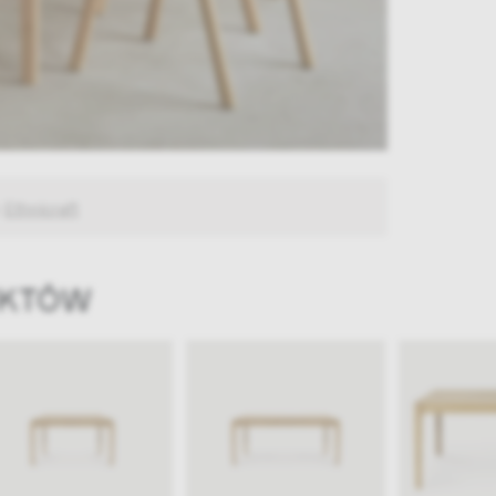
:
Ethnicraft
UKTÓW