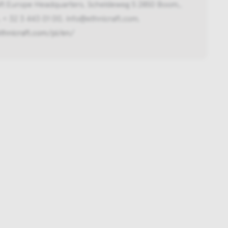
aft Europe Headquarters, Scheldeweg 5 2850 Boom,,
 + 32 3 443 01 00, info@ethnicraft.com,
ethnicraft.com/pl/en/