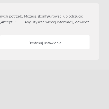
ityka prywatności
Media bank
Warunki sprzedaży
Wzornik tkanin
O nas
lnych potrzeb. Możesz skonfigurować lub odrzucić
isk „Akceptuj”. Aby uzyskać więcej informacji, odwiedź
Dostosuj ustawienia