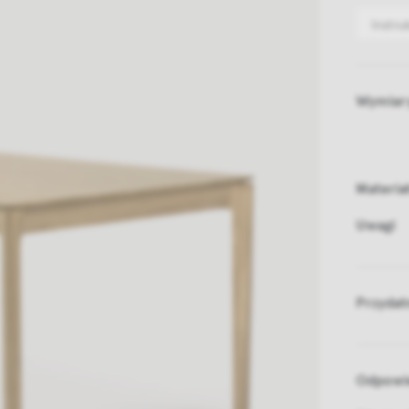
Instru
Wymiar
Materia
Uwagi
Przydat
Odpowie