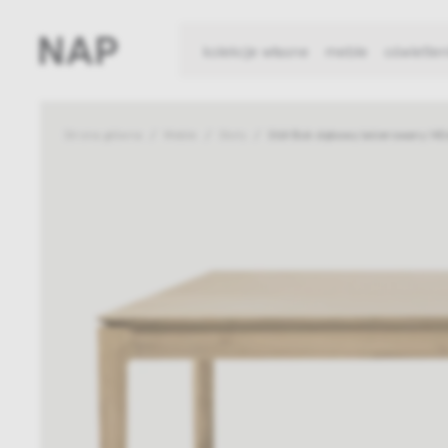
kolekcje własne
meble
oświetlen
Strona główna
Meble
Stoły
Stół Bok dębowy lakierowany 14