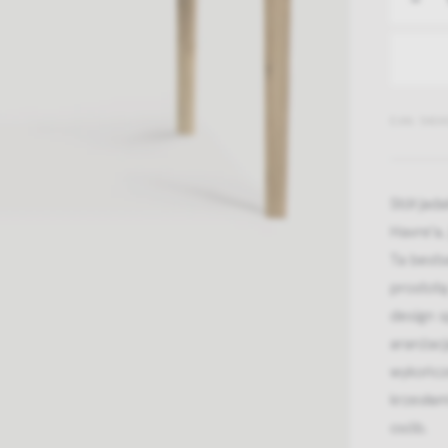
EAN: 5404
Stół jad
Havre'a,
Ta bests
prostotą
design s
aranżacj
wykończ
krzesłam
osób.