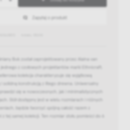
Zapytaj o produkt
023628572
Indeks: 55200
alniany Bok został zaprojektowany przez Alaina van
 jednego z czołowych projektantów marki Ethnicraft.
ellerowa kolekcja charakteryzuje się wyjątkową
 i solidną konstrukcją z litego drewna. Uniwersalny
prawdzi się w nowoczesnych, jak i minimalistycznych
ach. Stół dostępny jest w wielu rozmiarach i różnych
eniach, będzie tworzyć spójną całość razem z
i z tej samej kolekcji. Ten rozmiar stołu pomieści do 6