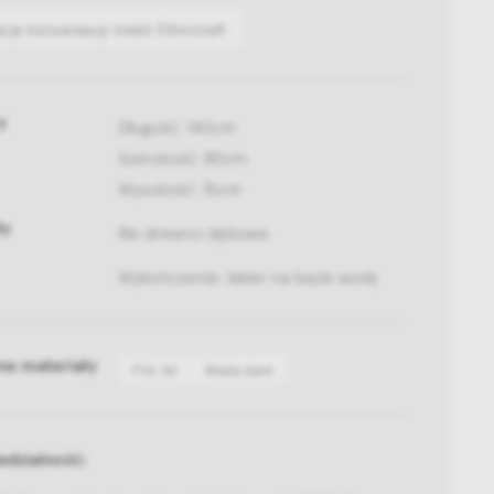
kcje konserwacji mebli Ethnicraft
y
Długość: 140cm
Szerokość: 80cm
Wysokość: 76cm
ły
lite drewno dębowe
Wykończenie: lakier na bazie wody
ne materiały
Pliki 3d
Media bank
dzialność: