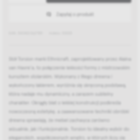
Zapytaj o produkt
EAN: 5404023627551
Indeks: 50025
Stół Torsion marki Ethnicraft, zaprojektowany przez Alaina
van Havre’a, to połączenie lekkości formy z mistrzowskim
kunsztem stolarskim. Wykonany z litego drewna i
wykończony lakierem, wyróżnia się skręconą podstawą,
która nadaje mu dynamiczny, a zarazem subtelny
charakter. Okrągły blat o lekkiej konstrukcji podkreśla
nowoczesną estetykę, a zaawansowane techniki obróbki
drewna sprawiają, że mebel zachwyca zarówno
wizualnie, jak i funkcjonalnie. Torsion to idealny wybór do
eleganckich, współczesnych wnętrz, w których liczy się