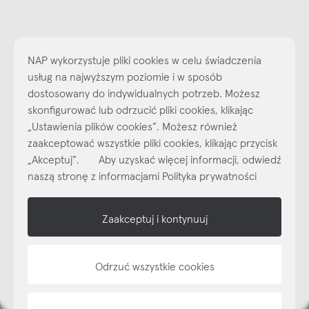
NAP wykorzystuje pliki cookies w celu świadczenia
usług na najwyższym poziomie i w sposób
dostosowany do indywidualnych potrzeb. Możesz
skonfigurować lub odrzucić pliki cookies, klikając
„Ustawienia plików cookies”. Możesz również
Najlepsze inspiracje i promocje na wyciągnięcie ręki, zapisz się już
zaakceptować wszystkie pliki cookies, klikając przycisk
dzisiaj do naszego cyklicznego newslettera!
„Akceptuj”. Aby uzyskać więcej informacji, odwiedź
Subskrybuj
NEWSLETTER
naszą stronę z informacjami Polityka prywatności
shop online
Zaakceptuj i kontynuuj
NAP
Odrzuć wszystkie cookies
informacje