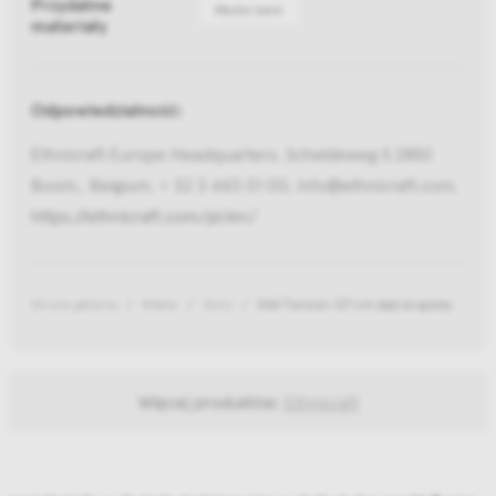
Przydatne
Media bank
materiały
Odpowiedzialność:
Ethnicraft Europe Headquarters, Scheldeweg 5 2850
Boom,, Belgium, + 32 3 443 01 00, info@ethnicraft.com,
https://ethnicraft.com/pl/en/
Strona główna
Meble
Stoły
Stół Torsion 127 cm dąb brązowy
Więcej produktów:
Ethnicraft