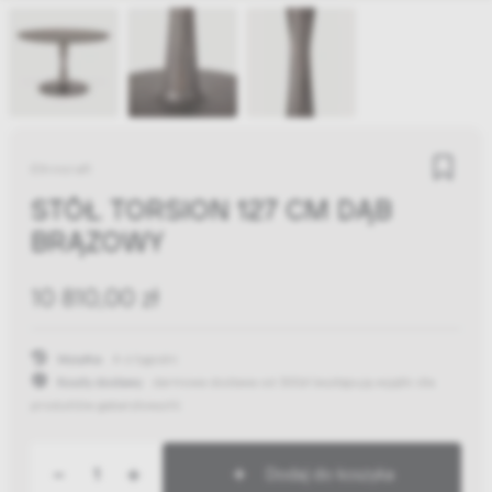
Ethnicraft
STÓŁ TORSION 127 CM DĄB
BRĄZOWY
10 810,00 zł
Wysyłka:
4-6 tygodni
Koszty dostawy:
darmowa dostawa od 300zł
(występują wyjątki dla
produktów gabarytowych)
-
+
Dodaj do koszyka