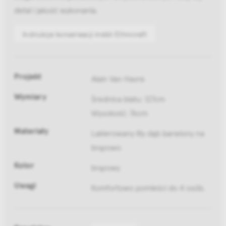
detal i jakość wykonania.
Instrukcje konserwacji mebli Ethnicraft
Projekt
Alain Van Havre
Wymiary
Średnica blatu: 127cm
Wysokość: 76cm
Materiały
Lakierowany lity dąb barwiony na
brązowo
Kolor
brązowy
Uwagi
Komfortowo pomieści do 4 osób.