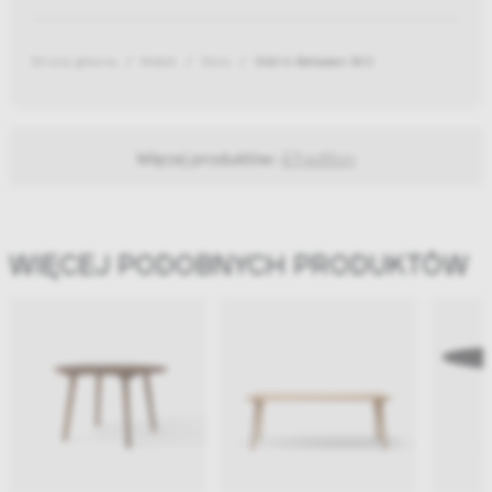
Strona główna
Meble
Stoły
Stół In Between SK3
Więcej produktów:
&Tradition
WIĘCEJ PODOBNYCH PRODUKTÓW