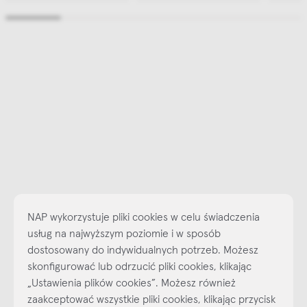
NAP wykorzystuje pliki cookies w celu świadczenia
usług na najwyższym poziomie i w sposób
dostosowany do indywidualnych potrzeb. Możesz
skonfigurować lub odrzucić pliki cookies, klikając
„Ustawienia plików cookies”. Możesz również
Najlepsze inspiracje i promocje na wyciągnięcie ręki, zapisz się już
zaakceptować wszystkie pliki cookies, klikając przycisk
dzisiaj do naszego cyklicznego newslettera!