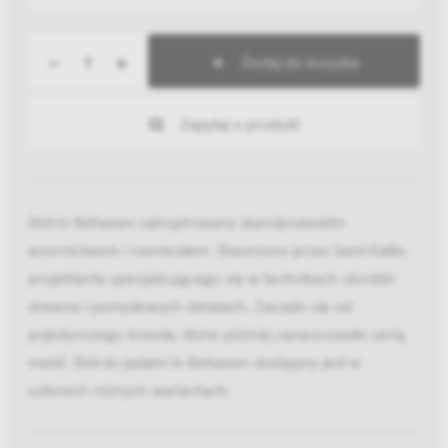
-
+
Dodaj do koszyka
Zapytaj o produkt
Stół In Between zainspirowany skandynawskim
wzornictwem i rzemiosłem. Stworzony przez Sami Kallio,
projektanta specjalizującego się w technikach obróbki
drewna i pomysłowych detalach. Zaczęło się od
pojedynczego krzesła, które później zaowocowało serią
mebli. Stół do jadalni In Between dostępny jest w
czterech różnych wariantach.