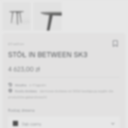
&Tradition
STÓŁ IN BETWEEN SK3
4 623,00 zł
Wysyłka:
6-9 tygodni
Koszty dostawy:
darmowa dostawa od 300zł
(występują wyjątki dla
produktów gabarytowych)
Rodzaj drewna
Dąb czarny