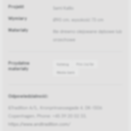
Projekt
Sami Kallio
Wymiary
Ø90 cm, wysokość 73 cm
Materiały
lite drewno olejowane dębowe lub
orzechowe
Przydatne
Katalog
Pliki 2d/3d
materiały
Media bank
Odpowiedzialność:
&Tradition A/S,, Kronprinsessegade 4, DK-1306
Copenhagen, Phone: +45 39 20 02 33,
https://www.andtradition.com/