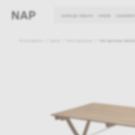
kolekcje własne
meble
oświetlen
Strona główna
Ogród
Stoły ogrodowe
Stół ogrodowy Selandi