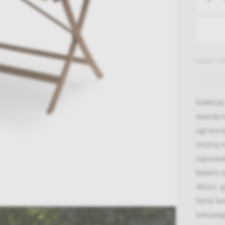
Indeks: 14
Kolekcja
skandyna
ogromną 
można m
zajmował
blatem s
złożyć, 
Seria Se
tekoweg