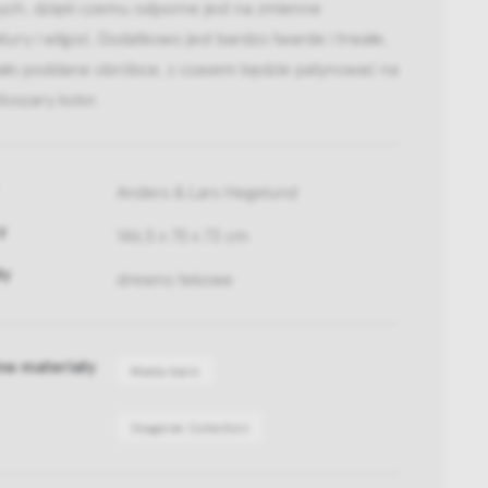
nych, dzięki czemu odporne jest na zmienne
ury i wilgoć. Dodatkowo jest bardzo twarde i trwałe.
tało poddane obróbce, z czasem będzie patynować na
toszary kolor.
Anders & Lars Hegelund
y
146,5 x 75 x 73 cm
ły
drewno tekowe
ne materiały
Media bank
Skagerak Collection