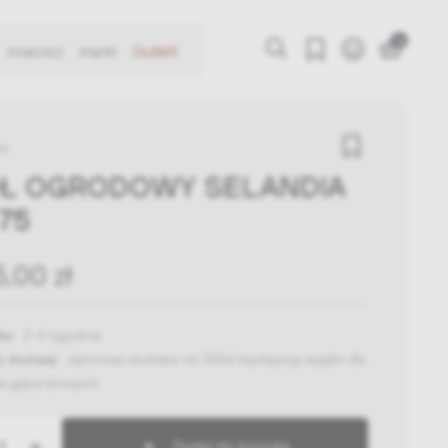
0
nowości
marki
Outlet!
en
Ł OGRODOWY SELANDIA
X75
5,00 zł
ka:
2-4 tygodnie
y dostawy:
darmowa dostawa od 300zł
(występują wyjątki dla
w gabarytowych)
+
Dodaj do koszyka