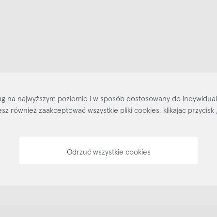
ajlepsze inspiracje i promocje na wyciągnięcie ręki, zapisz się już dzisiaj
p
Salony stacjo
sług na najwyższym poziomie i w sposób dostosowany do indywidua
Kontakt
Regulamin
Regulamin voucherów
Pol
ożesz również zaakceptować wszystkie pliki cookies, klikając przyc
Odrzuć wszystkie cookies