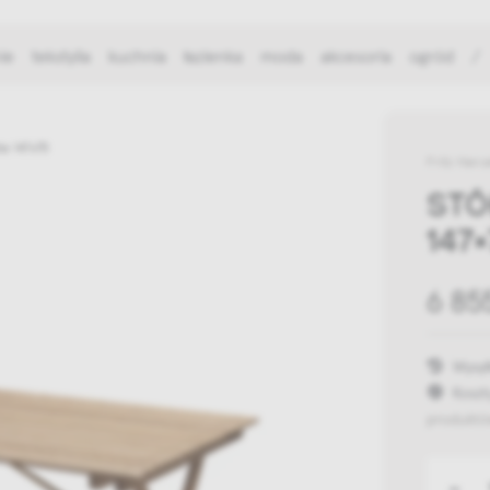
ie
tekstylia
kuchnia
łazienka
moda
akcesoria
ogród
/
a 147x75
Fritz Hans
STÓ
147
6 85
Wysył
Koszt
produktó
-