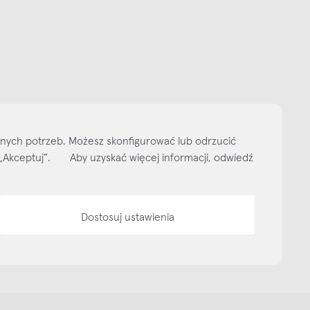
Subskrybuj
NEWSLETTER
 do naszego cyklicznego newslettera!
on-pt: 9.00-17.00
tel. 502 264 081
tel. 500 008 185
online@nap.com.pl
narne
Showroom NAP Żoliborz
NAP contract
NAP magazine
NAP studio
lnych potrzeb. Możesz skonfigurować lub odrzucić
ityka prywatności
Media bank
Warunki sprzedaży
Wzornik tkanin
O nas
isk „Akceptuj”. Aby uzyskać więcej informacji, odwiedź
Dostosuj ustawienia