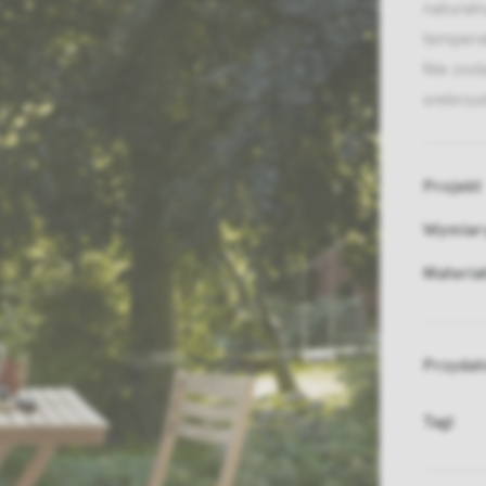
natural
temperat
Nie zos
srebrzys
Projekt
Wymiar
Materia
Przydat
Tagi