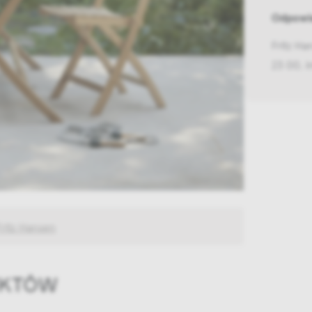
Odpowie
Fritz Ha
23 00, 
Fritz Hansen
UKTÓW