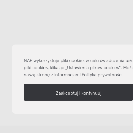
Bądźmy w kontakcie
N
shop online
NAP
NAP wykorzystuje pliki cookies w celu świadczenia u
informacje
pliki cookies, klikając „Ustawienia plików cookies”. M
naszą stronę z informacjami Polityka prywatności
nasze media
Zaakceptuj i kontynuuj