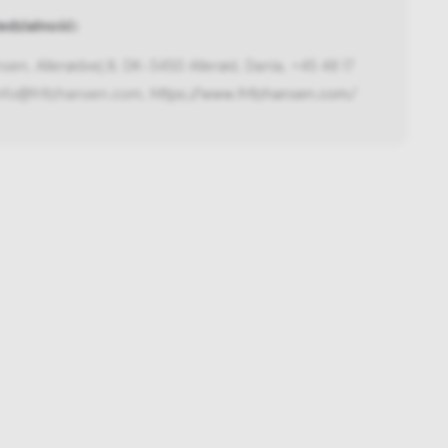
dzialność:
nsen, Allerødvej 8, DK-3450 Allerød, Dania, +45 48 17
info@fritzhansen.com,
https://www.fritzhansen.com/