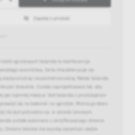
Zapytaj o produkt
00517
 mebli ogrodowych Selandia to kwintesencja
wskiego wzornictwa. Seria charakteryzuje się
elastycznością i wszechstronnością. Meble Selandia
ieszać dowolnie. Zostały zaprojektowane tak, aby
y jak najmniej miejsca. Stół Selandia z prostokątnym
prawdzi się na balkonie i w ogrodzie. Można go łatwo
gdy nie jest potrzebny np. w okresie zimowym.
landia została wykonana z certyfikowanego drewna
o. Drewno tekowe ma wysoką zawartość olejów