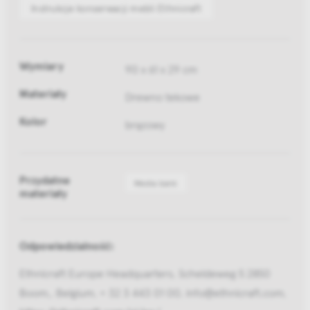
Instrukcje konserwacji mebli Ethnicraft
Wymiary
90 x 61 x 29 cm
Materiały
Drewno tekowe
Kolor
brązowy
Przydatne
Media bank
materiały
Odpowiedzialność:
Ethnicraft Europe Headquarters, Scheldeweg 5 2850
Boom,, Belgium, + 32 3 443 01 00, info@ethnicraft.com,