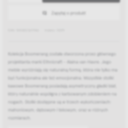
Zapytaj o produkt
EAN: 5404023617446
Indeks: 10091
Kolekcja Boomerang została stworzona przez głównego
projektanta marki Ethnicraft - Alaina van Havre. Jego
meble wyróżniają się naturalną formą, która nie tylko ma
być funkcjonalna ale też emocjonalna. Wszystkie stoliki
kawowe Boomerang posiadają asymetryczny gładki blat,
który naturalnie współgra z karbowanym zdobieniem na
nogach. Stoliki dostępne są w trzech wykończeniach:
mahoniowym, dębowym i tekowym, oraz w różnych
rozmiarach.