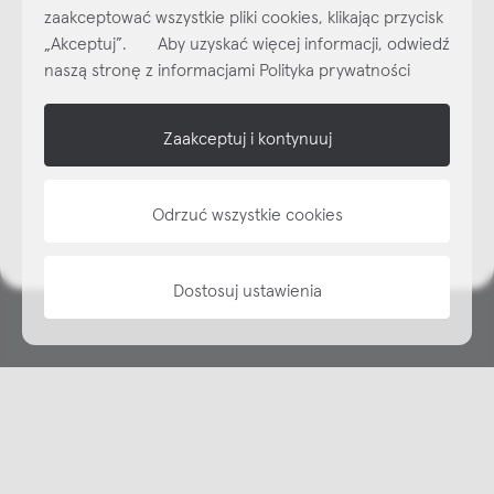
dzisiaj do naszego cyklicznego newslettera!
zaakceptować wszystkie pliki cookies, klikając przycisk
Subskrybuj
NEWSLETTER
„Akceptuj”. Aby uzyskać więcej informacji, odwiedź
naszą stronę z informacjami Polityka prywatności
shop online
Zaakceptuj i kontynuuj
NAP
informacje
Odrzuć wszystkie cookies
Dostosuj ustawienia