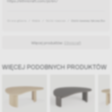
https://ethnicraft.com/pl/en/
Strona główna
Meble
Stoliki kawowe
Stolik kawowy tekowy Boome
Więcej produktów:
Ethnicraft
WIĘCEJ PODOBNYCH PRODUKTÓW