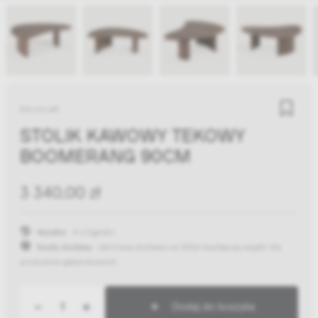
Ethnicraft
STOLIK KAWOWY TEKOWY
BOOMERANG 90CM
3 340,00 zł
Wysyłka:
4-6 tygodni
Koszty dostawy:
darmowa dostawa od 300zł
(występują wyjątki dla
produktów gabarytowych)
-
+
Dodaj do koszyka