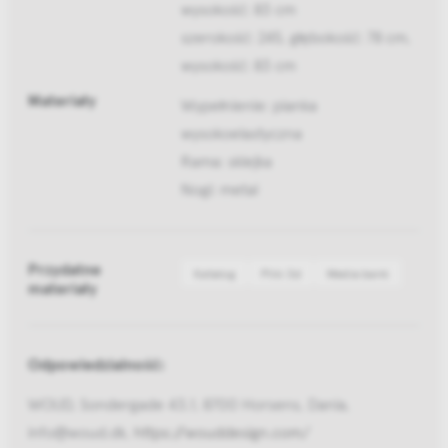
wysokość: 83 cm
szerokość: 245, głębokość: 78 cm,
wysokość: 83 cm
Materiały
Wypełnienie: pianka
wysokoelastyczna
Rama: sklejka
Nogi: metal
Przydatne
Katalog
Pliki 3d
Media bank
materiały
Odpowiedzialność:
WOUD, Sondergade 43.1, 8700 Horsens, Dania,
info@woud.dk,
https://wouddesign.com/