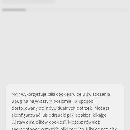
NAP wykorzystuje pliki cookies w celu świadczenia
usług na najwyższym poziomie i w sposób
dostosowany do indywidualnych potrzeb. Możesz
skonfigurować lub odrzucić pliki cookies, klikając
„Ustawienia plików cookies”. Możesz również
Najlepsze inspiracje i promocje na wyciągnięcie ręki, zapisz się już
zaakceptować wszystkie pliki cookies, klikając przycisk
dzisiaj do naszego cyklicznego newslettera!