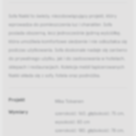
Sofa Nakki to świeży, niezobowiązujący projekt, który
wprowadza do pomieszczenia luz i charakter. Sofa
posiada obszerną, lecz jednocześnie jędrną wyściółkę,
która umożliwia komfortowe siedzenie i nie odkształca się
podczas użytkowania. Sofa doskonale nadaje się zarówno
do prywatnego użytku, jak i do zastosowania w hotelach,
sklepach i restauracjach. Kolekcja mebli tapicerowanych
Nakki składa się z sofy, fotela oraz podnóżka.
Projekt
Mika Tolvanen
Wymiary
szerokość: 160, głębokość: 75 cm,
wysokość: 83 cm
szerokość: 180, głębokość: 78 cm,