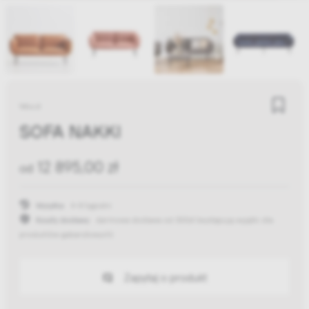
Woud
SOFA NAKKI
12 895,00 zł
od
Wysyłka:
4-8 tygodni
Koszty dostawy:
darmowa dostawa od 300zł
(występują wyjątki dla
produktów gabarytowych)
Zapytaj o produkt