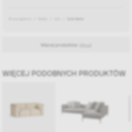
Strona główna
Meble
Sofy
Sofa Nakki
Więcej produktów:
Woud
WIĘCEJ PODOBNYCH PRODUKTÓW