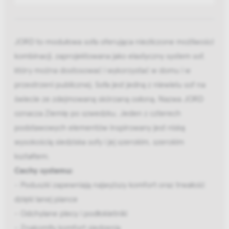
JORD to modułowa sofa oferująca niezliczone możliwości
kombinacji, zaprojektowana jako elastyczny system sof,
który można dostosować i wykorzystać w domu i w
przestrzeni publicznej. Sofa jest jedną z niewielu sof na
świecie ze zdejmowaną skórzaną osłoną. Nazwa JORD
oznacza Ziemię po szwedzku. Jeden z czterech
podstawowych elementów inspirowany jest niską
wysokością siedziska sofy i jej szerokim, szerokim
kształtem.
Cechy systemu:
- Poduszki zapewniają najwyższy komfort oraz trwałość
dzięki lanej piance
- Odchylane plecy i podłokietniki
- Znakomity komfort siedzenia