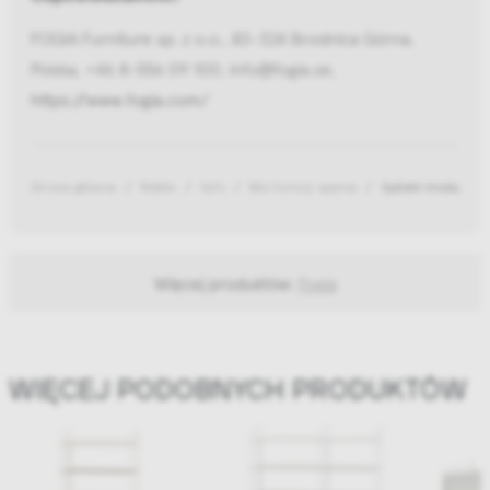
FOGIA Furniture sp. z o.o., 83-324 Brodnica Górna,
Polska, +46 8-556 09 100, info@fogia.se,
https://www.fogia.com/
Strona główna
Meble
Sofy
Bez funkcji spania
System modułowy 
Więcej produktów:
Fogia
WIĘCEJ PODOBNYCH PRODUKTÓW