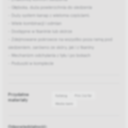
- Głęboka, duża powierzchnia do siedzenia
- Duży system kanap z wieloma częściami.
- Wiele kombinacji i odmian
- Dostępne w tkaninie lub skórze
- Zdejmowane pokrowce na wszystko poza ramą pod
siedzeniem, zarówno ze skóry, jak i z tkaniny
- Mechanizm odchylania z tyłu i po bokach
- Poduszki w komplecie
Przydatne
Katalog
Pliki 2d/3d
materiały
Media bank
Odpowiedzialność: