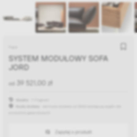
Fogia
SYSTEM MODUŁOWY SOFA
JORD
39 521,00 zł
od
Wysyłka:
7-9 tygodni
Koszty dostawy:
darmowa dostawa od 300zł
(występują wyjątki dla
produktów gabarytowych)
Zapytaj o produkt