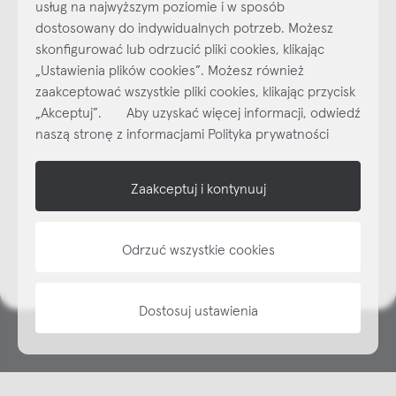
usług na najwyższym poziomie i w sposób
dostosowany do indywidualnych potrzeb. Możesz
skonfigurować lub odrzucić pliki cookies, klikając
„Ustawienia plików cookies”. Możesz również
Najlepsze inspiracje i promocje na wyciągnięcie ręki, zapisz się już
dzisiaj do naszego cyklicznego newslettera!
zaakceptować wszystkie pliki cookies, klikając przycisk
„Akceptuj”. Aby uzyskać więcej informacji, odwiedź
Subskrybuj
NEWSLETTER
naszą stronę z informacjami Polityka prywatności
shop online
Zaakceptuj i kontynuuj
NAP
Odrzuć wszystkie cookies
informacje
Dostosuj ustawienia