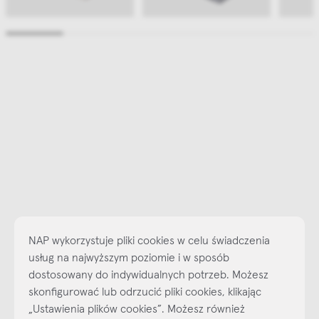
NAP wykorzystuje pliki cookies w celu świadczenia
usług na najwyższym poziomie i w sposób
dostosowany do indywidualnych potrzeb. Możesz
skonfigurować lub odrzucić pliki cookies, klikając
Najlepsze inspiracje i promocje na wyciągnięcie ręki, zapisz się już
„Ustawienia plików cookies”. Możesz również
dzisiaj do naszego cyklicznego newslettera!