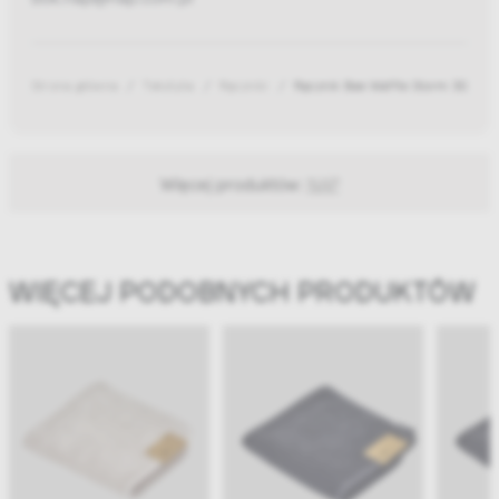
Strona główna
Tekstylia
Ręczniki
Ręcznik Bee Waffle Storm 30x50
Więcej produktów:
NAP
WIĘCEJ PODOBNYCH PRODUKTÓW