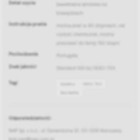
Detal szycia
bawełniana lamówka na
krawędziach
Instrukcja prania
można prać w 40 stopniach, nie
czyścić chemicznie, można
prasować do temp 150 stopni
Pochodzenie
Portugalia
Znak jakości
Standard 100 by OEKO-TEX
Tagi
bawełna
OEKO-TEX
Bee Waffle
Odpowiedzialność:
NAP Sp. z o.o., ul. Dynamiczna 10, 03-008 Warszawa,
bok.nap@nap.com.pl