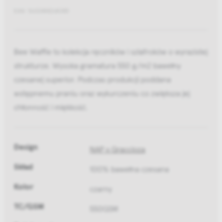
EAN: 5602488268085
Bee Waffle to kolekcja ręczników i szlafroków o wyrazistej
strukturze. Wysoka gramatura 550 g/m2 bawełny
czesanej superior. Podczas produkcji poddana
wstępnemu praniu oraz wykurczeniu co zwiększa jej
chłonność i miękkość.
Design
NAP x Graccioza
Skład
100% bawełna czesana
Kolor
czarny
TC/GSM
550GSM