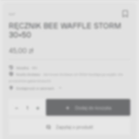
NAP
RĘCZNIK BEE WAFFLE STORM
30X50
45,00 zł
Wysyłka:
48h
Koszty dostawy:
darmowa dostawa od 300zł
(występują wyjątki dla
produktów gabarytowych)
Dostępność w salonach
-
+
Dodaj do koszyka
Zapytaj o produkt