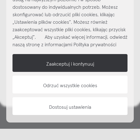
dostosowany do indywidualnych potrzeb. Możesz
skonfigurować lub odrzucić pliki cookies, klikając
„Ustawienia plików cookies”. Możesz również
Najlepsze inspiracje i promocje na wyciągnięcie ręki, zapisz się już
zaakceptować wszystkie pliki cookies, klikając przycisk
dzisiaj do naszego cyklicznego newslettera!
„Akceptuj”. Aby uzyskać więcej informacji, odwiedź
Subskrybuj
NEWSLETTER
naszą stronę z informacjami Polityka prywatności
shop online
Zaakceptuj i kontynuuj
NAP
Odrzuć wszystkie cookies
informacje
Dostosuj ustawienia