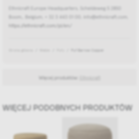
Ethnicraft Europe Headquarters, Scheldeweg 5 2850
Boom,, Belgium, + 32 3 443 01 00, info@ethnicraft.com,
https://ethnicraft.com/pl/en/
Strona główna
Meble
Pufy
Puf Barrow Copper
Więcej produktów:
Ethnicraft
WIĘCEJ PODOBNYCH PRODUKTÓW