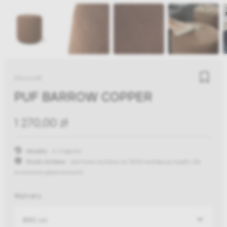
Ethnicraft
PUF BARROW COPPER
1 270,00 zł
Wysyłka:
4-6 tygodni
Koszty dostawy:
darmowa dostawa od 300zł
(występują wyjątki dla
produktów gabarytowych)
Wymiary
Ø40 cm