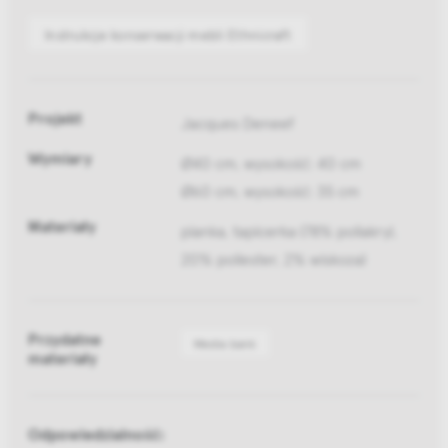
Instrukcje konserwacji mebli Ethnicraft
Projekt
Jacques Deneef
Wymiary
Ø40 cm, wysokość: 40 cm
Ø60 cm, wysokość: 35 cm
Materiały
pianka, tapicerka (78% poliakryl,
20% poliester, 2% wiskoza)
Przydatne
Media bank
materiały
Odpowiedzialność: