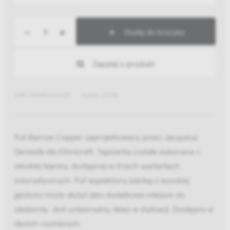
-
+
Dodaj do koszyka
Zapytaj o produkt
EAN: 5404023616395
Indeks: 20148
Puf Barrow Copper zaprojektowany przez Jacquesa
Deneefa dla Ethnicraft. Tapicerka została wykonana z
włoskiej tkaniny, dostępnej w trzech wariantach
kolorystycznych. Puf wypełniony pianką o wysokiej
gęstości może służyć jako dodatkowe miejsce do
siedzenia. Jest uniwersalny, łatwy w stylizacji. Dostępny w
dwóch rozmiarach.