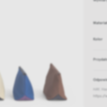
Materia
Kolor
Przydat
Odpowie
HAY, Ha
https:/