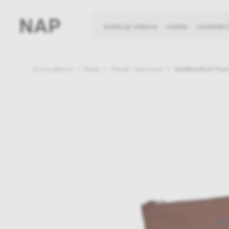
kolekcje własne
meble
oświetlen
Strona główna
Moda
Plecaki i pokrowce
Saszetka Multi Pou