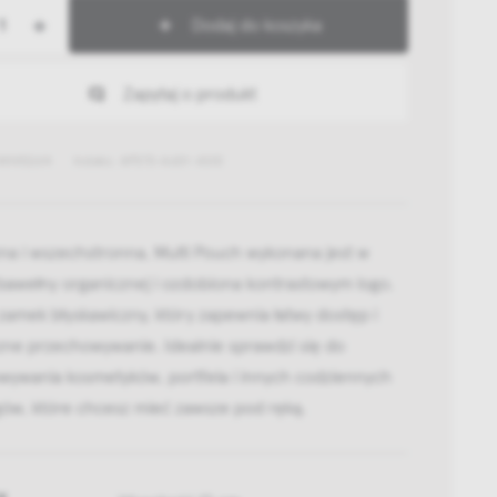
+
Dodaj do koszyka
Zapytaj o produkt
441452614
Indeks: AF573-A601-AS10
na i wszechstronna, Multi Pouch wykonana jest w
bawełny organicznej i ozdobiona kontrastowym logo.
zamek błyskawiczny, który zapewnia łatwy dostęp i
zne przechowywanie. Idealnie sprawdzi się do
wywania kosmetyków, portfela i innych codziennych
gów, które chcesz mieć zawsze pod ręką.
y