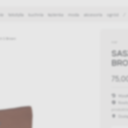
ie
tekstylia
kuchnia
łazienka
moda
akcesoria
ogród
/
ch S Brown
HAY
SAS
BR
75,00
Wysył
Koszt
produktó
Dost