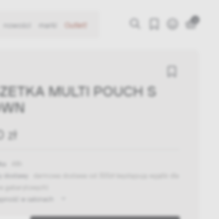
0
nowości
marki
Outlet!
ZETKA MULTI POUCH S
OWN
 zł
ka:
48h
y dostawy:
darmowa dostawa od 300zł
(występują wyjątki dla
w gabarytowych)
ępność w salonach