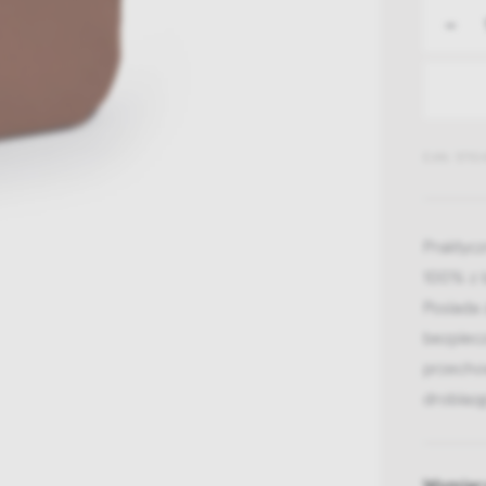
-
EAN: 5710
Praktycz
100% z 
Posiada 
bezpiec
przecho
drobiaz
Wymiar