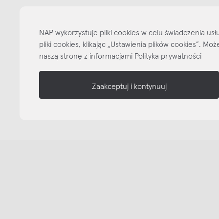
informacje
NAP wykorzystuje pliki cookies w celu świadczenia u
nasze media
pliki cookies, klikając „Ustawienia plików cookies”. M
naszą stronę z informacjami Polityka prywatności
Zaakceptuj i kontynuuj
Copyright © NAP, 2025. All rights reserved
Made with 🫐