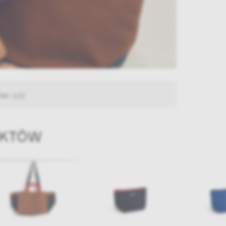
tów:
HAY
UKTÓW