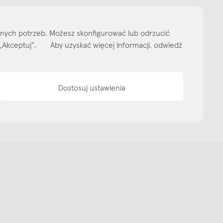
ityka prywatności
Media bank
Warunki sprzedaży
Wzornik tkanin
O nas
lnych potrzeb. Możesz skonfigurować lub odrzucić
isk „Akceptuj”. Aby uzyskać więcej informacji, odwiedź
Dostosuj ustawienia