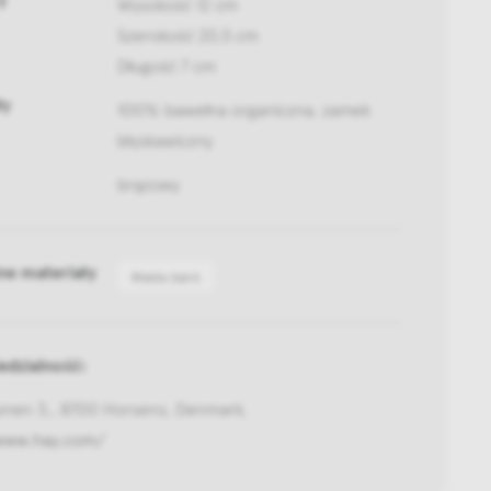
Wysokość 12 cm
Szerokość 20,5 cm
Długość 7 cm
ły
100% bawełna organiczna, zamek
błyskawiczny
brązowy
ne materiały
Media bank
dzialność:
vnen 3,, 8700 Horsens, Denmark,
/www.hay.com/