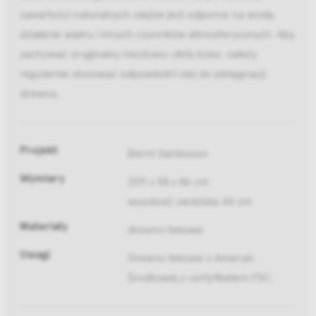
zawartości naturalnych olejów jest odporne na wodę,
działanie wiatru i innych czynników atmosferycznych. Aby
zachować oryginalny miodowo-złoty kolor, należy
regularnie stosować odpowiedni olej do pielęgnacji
drewna.
Projekt
Bernt Santesson
Wymiary
209 x 58 x 86 cm
wysokość siedziska 44 cm
Materiały
drewno tekowe
Uwagi
Drewno tekowe z Ameryki
Środkowej z certyfikatem FSC.