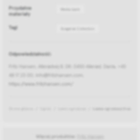
Przydatne
Media bank
materiały
Tagi
Skagerak Collection
Odpowiedzialność:
Fritz Hansen, Allerødvej 8, DK-3450 Allerød, Dania, +45
48 17 23 00, info@fritzhansen.com,
https://www.fritzhansen.com/
Strona główna
Ogród
Ławki ogrodowe
Ławka ogrodowa Drachma
Więcej produktów:
Fritz Hansen