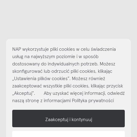
NAP wykorzystuje pliki cookies w celu świadczenia
usług na najwyższym poziomie i w sposób
dostosowany do indywidualnych potrzeb. Możesz
skonfigurować lub odrzucić pliki cookies, klikając
„Ustawienia plików cookies”. Możesz również
Najlepsze inspiracje i promocje na wyciągnięcie ręki, zapisz się już
dzisiaj do naszego cyklicznego newslettera!
zaakceptować wszystkie pliki cookies, klikając przycisk
„Akceptuj”. Aby uzyskać więcej informacji, odwiedź
Subskrybuj
NEWSLETTER
naszą stronę z informacjami Polityka prywatności
shop online
Zaakceptuj i kontynuuj
NAP