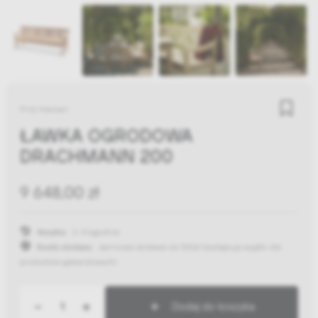
Fritz Hansen
ŁAWKA OGRODOWA
DRACHMANN 200
9 648,00 zł
Wysyłka:
2-4 tygodnie
Koszty dostawy:
darmowa dostawa od 300zł
(występują wyjątki dla
produktów gabarytowych)
-
+
Dodaj do koszyka