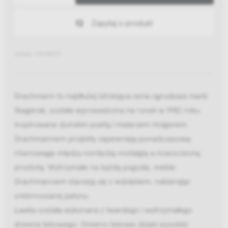
Zapytaj o produkt
Indeks: S1040515
Drachmann to najdłużej istniejąca seria ogrodowa marki
Skagerak, została wprowadzona na rynek w 1982 roku.
Inspirowane duńskim poetą i malarzem Holgerem
Drachmannem projekty zapewniają ponadczasową
równowagę między nordycką nostalgią a nowoczesną
prostotą. Wytrzymałe na każdą pogodę, meble
Drachmannem starzeją się z wdziękiem, nabierając
srebrnoszarej patyny.
Ławka została wykonana z twardego i wytrzymałego
drewna tekowego. Drewno tekowe dzięki wysokiej