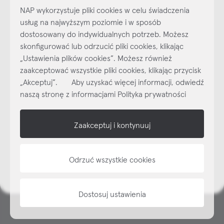
NAP wykorzystuje pliki cookies w celu świadczenia
usług na najwyższym poziomie i w sposób
dostosowany do indywidualnych potrzeb. Możesz
skonfigurować lub odrzucić pliki cookies, klikając
Najlepsze inspiracje i promocje na wyciągnięcie ręki, zapisz się już
„Ustawienia plików cookies”. Możesz również
dzisiaj do naszego cyklicznego newslettera!
zaakceptować wszystkie pliki cookies, klikając przycisk
Subskrybuj
NEWSLETTER
„Akceptuj”. Aby uzyskać więcej informacji, odwiedź
naszą stronę z informacjami Polityka prywatności
shop online
Zaakceptuj i kontynuuj
NAP
informacje
Odrzuć wszystkie cookies
Dostosuj ustawienia