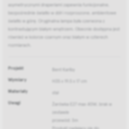
asymetrycznymi draperiami zapewnia funkcjonalne,
bezpośrednie światło w dół i rozproszone, ambientowe
światło w górę. Oryginalna lampa była czerwona z
kontrastującym białym wnętrzem. Obecnie dostępna jest
również w kolorze czarnym oraz białym w czterech
rozmiarach.
Projekt
Bent Karlby
Wymiary
H35 x 19,5 x 17 cm
Materiały
stal
Uwagi
Żarówka E27 max 40W, brak w
zestawie
przewód: 3m
Produkt nadający się do