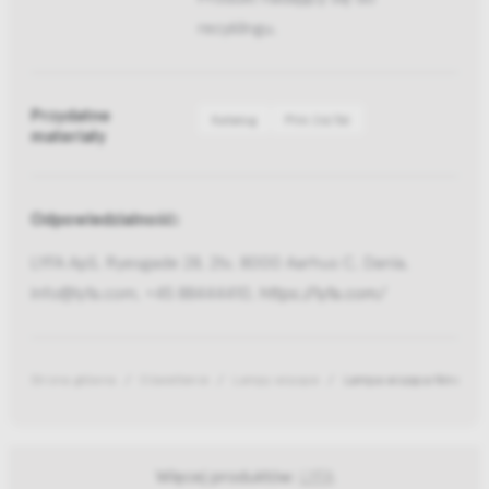
recyklingu.
Przydatne
Katalog
Pliki 2d/3d
materiały
Odpowiedzialność:
LYFA ApS, Ryesgade 28, 2tv, 8000 Aarhus C, Dania,
info@lyfa.com, +45 88444410,
https://lyfa.com/
Strona główna
Oświetlenie
Lampy wiszące
Lampa wisząca Ninotchk
Więcej produktów:
LYFA