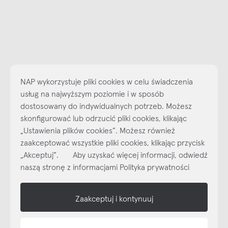
NAP wykorzystuje pliki cookies w celu świadczenia
usług na najwyższym poziomie i w sposób
dostosowany do indywidualnych potrzeb. Możesz
skonfigurować lub odrzucić pliki cookies, klikając
Najlepsze inspiracje i promocje na wyciągnięcie ręki, zapisz się już
„Ustawienia plików cookies”. Możesz również
dzisiaj do naszego cyklicznego newslettera!
zaakceptować wszystkie pliki cookies, klikając przycisk
Subskrybuj
NEWSLETTER
„Akceptuj”. Aby uzyskać więcej informacji, odwiedź
naszą stronę z informacjami Polityka prywatności
shop online
Zaakceptuj i kontynuuj
NAP
informacje