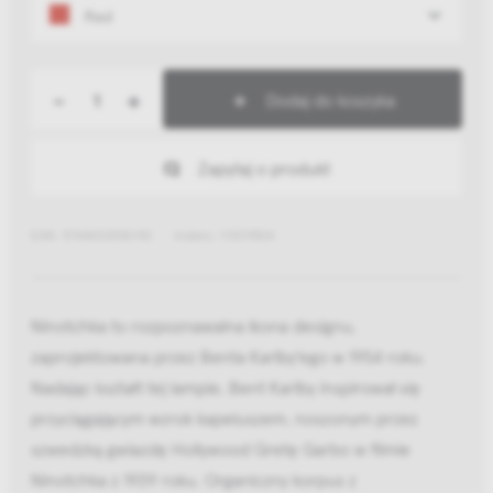
Red
-
+
Dodaj do koszyka
Zapytaj o produkt
EAN: 5744000530192
Indeks: 111019504
Ninotchka to rozpoznawalna ikona designu,
zaprojektowana przez Benta Karlby'ego w 1954 roku.
Nadając kształt tej lampie, Bent Karlby inspirował się
przyciągającym wzrok kapeluszem, noszonym przez
szwedzką gwiazdę Hollywood Gretę Garbo w filmie
Ninotchka z 1939 roku. Organiczny korpus z