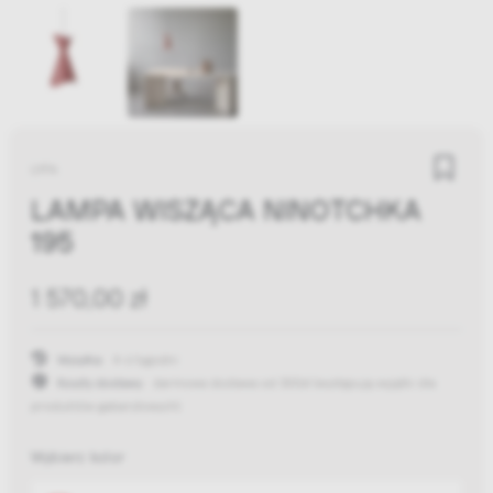
LYFA
LAMPA WISZĄCA NINOTCHKA
195
1 570,00 zł
Wysyłka:
4-6 tygodni
Koszty dostawy:
darmowa dostawa od 300zł
(występują wyjątki dla
produktów gabarytowych)
Wybierz kolor