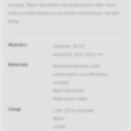
mosiądz, Black Gunmetal oraz polerowany nikiel. Kolor
czarny został uzyskany w procesie chemicznym, nie jest
farbą.
Wymiary
średnica: 35 cm
wysokość: 53,8-324,6 cm
Materiały
Borokrzemianowe szkło
Lakierowany, szczotkowany
mosiądz
Black Gunmetal
Polerowany nikiel
Uwagi
1,6W LED w zestawie
180lm
2700K