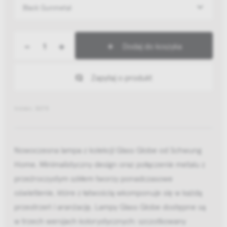
Black Gunmetal
-
+
Dodaj do koszyka
Zapytaj o produkt
Indeks: B078
Nowoczesna lampa z kolekcji Glass Globe od Schwung
Home. Minimalistyczny design oraz połączenie metalu z
przeźroczystym szkłem tworzy ponadczasowe
oświetlenie, które z łatwością wkomponuje się w każdą
przestrzeń i aranżację. Lampy Glass Globe dostępne są
w trzech wersjach kolorystycznych: szczotkowany