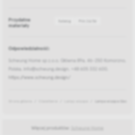
Przydatne
Katalog
Pliki 2d/3d
materiały
Odpowiedzialność:
Schwung Home sp z.o.o, Główna 89a, 46-250 Komorzno,
Polska, info@schwung.design, +48 605 332 600,
https://www.schwung.design/
Strona główna
Oświetlenie
Lampy wiszące
Lampa wisząca Glass Gl
Więcej produktów:
Schwung Home