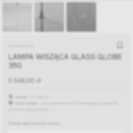
Schwung Home
LAMPA WISZĄCA GLASS GLOBE
350
5 548,00 zł
Wysyłka:
8-12 tygodni
Koszty dostawy:
darmowa dostawa od 300zł
(występują wyjątki dla
produktów gabarytowych)
Rodzaj wykończenia metalu