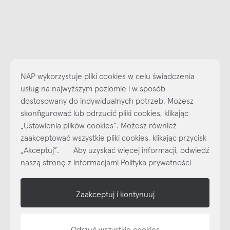
NAP wykorzystuje pliki cookies w celu świadczenia
usług na najwyższym poziomie i w sposób
dostosowany do indywidualnych potrzeb. Możesz
skonfigurować lub odrzucić pliki cookies, klikając
„Ustawienia plików cookies”. Możesz również
Najlepsze inspiracje i promocje na wyciągnięcie ręki, zapisz się już
zaakceptować wszystkie pliki cookies, klikając przycisk
dzisiaj do naszego cyklicznego newslettera!
„Akceptuj”. Aby uzyskać więcej informacji, odwiedź
Subskrybuj
NEWSLETTER
naszą stronę z informacjami Polityka prywatności
shop online
Zaakceptuj i kontynuuj
NAP
Odrzuć wszystkie cookies