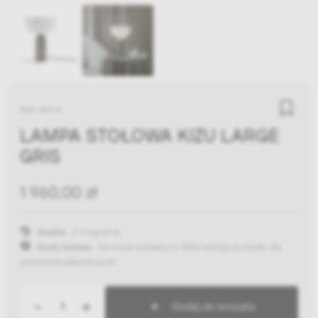
New Works
LAMPA STOŁOWA KIZU LARGE
GRIS
1 960,00 zł
Wysyłka:
2-4 tygodnie
Koszty dostawy:
darmowa dostawa od 300zł
(występują wyjątki dla
produktów gabarytowych)
-
+
Dodaj do koszyka