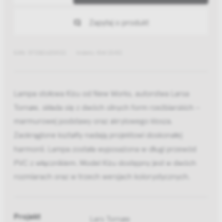
Zapytaj o produkt
EAN: 5712826204122
Indeks: NW 20412
Lampa stołowa Kizu od New Works, autorstwa Larsa
Tornøe, składa się z dwóch silnych form rzeźbiarskich –
marmurowej podstawy oraz akrylowego klosza.
Zaokrąglone kształty nadają projektowi doskonałej
harmonii. Lampa została wyposażona w długi przewód
PVC z włącznikiem. Model Kizu dostępny jest w dwóch
rozmiarach oraz w trzech wersjach kolorystycznych.
Projekt
Lars Tornøe