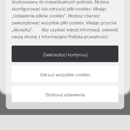
dostosowany do indywidualnych potrzeb. Możesz
skonfigurować lub odrzucić pliki cookies, klikając
Najlepsze inspiracje i promocje na wyciągnięcie ręki, zapisz się już
„Ustawienia plików cookies”. Możesz również
dzisiaj do naszego cyklicznego newslettera!
zaakceptować wszystkie pliki cookies, klikając przycisk
Subskrybuj
NEWSLETTER
„Akceptuj”. Aby uzyskać więcej informacji, odwiedź
naszą stronę z informacjami Polityka prywatności
shop online
Zaakceptuj i kontynuuj
NAP
informacje
Odrzuć wszystkie cookies
Dostosuj ustawienia