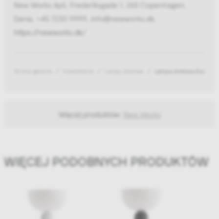
New Works ApS, Frederiksgade 1, 265 Copenhagen,
Dania, +45 7230 9999, info@newworks.dk,
https://newworks.dk/
Strona główna
Oświetlenie
Lampy stołowe
Lampa stołowa Kizu larg
Więcej produktów:
New Works
WIĘCEJ PODOBNYCH PRODUKTÓW