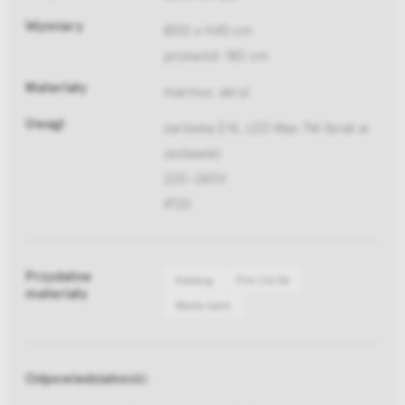
Wymiary
Ø30 x H45 cm
przewód: 180 cm
Materiały
marmur, akryl
Uwagi
żarówka E14, LED Max 7W (brak w
zestawie)
220-240V
IP20
Przydatne
Katalog
Pliki 2d/3d
materiały
Media bank
Odpowiedzialność: